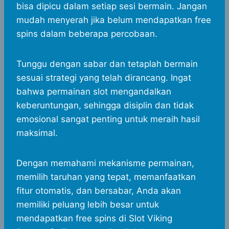
bisa dipicu dalam setiap sesi bermain. Jangan
mudah menyerah jika belum mendapatkan free
spins dalam beberapa percobaan.
Tunggu dengan sabar dan tetaplah bermain
sesuai strategi yang telah dirancang. Ingat
bahwa permainan slot mengandalkan
keberuntungan, sehingga disiplin dan tidak
emosional sangat penting untuk meraih hasil
maksimal.
Dengan memahami mekanisme permainan,
memilih taruhan yang tepat, memanfaatkan
fitur otomatis, dan bersabar, Anda akan
memiliki peluang lebih besar untuk
mendapatkan free spins di Slot Viking