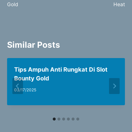
Gold
Heat
Similar Posts
Tips Ampuh Anti Rungkat Di Slot
Bounty Gold
03/17/2025