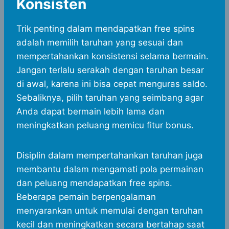
Konsisten
Trik penting dalam mendapatkan free spins
adalah memilih taruhan yang sesuai dan
mempertahankan konsistensi selama bermain.
Jangan terlalu serakah dengan taruhan besar
di awal, karena ini bisa cepat menguras saldo.
Sebaliknya, pilih taruhan yang seimbang agar
Anda dapat bermain lebih lama dan
meningkatkan peluang memicu fitur bonus.
Disiplin dalam mempertahankan taruhan juga
membantu dalam mengamati pola permainan
dan peluang mendapatkan free spins.
Beberapa pemain berpengalaman
menyarankan untuk memulai dengan taruhan
kecil dan meningkatkan secara bertahap saat