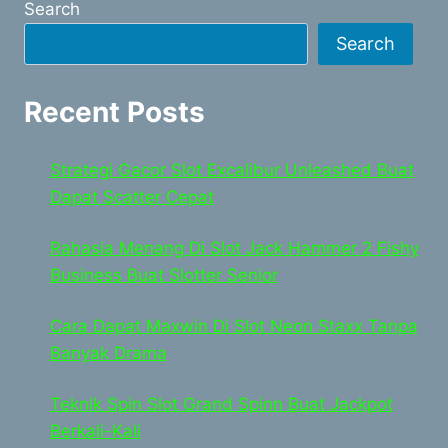
Search
Search
Recent Posts
Strategi Gacor Slot Excalibur Unleashed Buat
Dapat Scatter Cepat
Rahasia Menang Di Slot Jack Hammer 2 Fishy
Business Buat Slotter Senior
Cara Dapat Maxwin Di Slot Neon Staxx Tanpa
Banyak Drama
Teknik Spin Slot Grand Spinn Buat Jackpot
Berkali-Kali