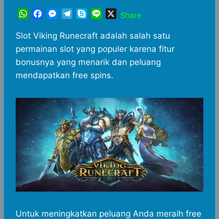
W
F
M
T
S
L
X
Share
h
a
e
e
k
i
a
c
s
l
y
n
Slot Viking Runecraft adalah salah satu
t
e
s
e
p
e
permainan slot yang populer karena fitur
s
b
e
g
e
bonusnya yang menarik dan peluang
A
o
n
r
mendapatkan free spins.
p
o
g
a
p
k
e
m
r
Untuk meningkatkan peluang Anda meraih free