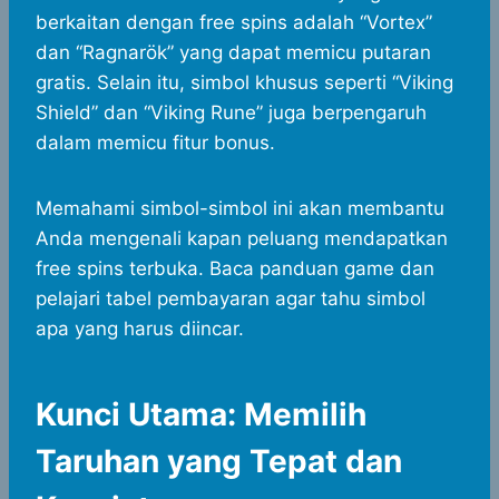
berkaitan dengan free spins adalah “Vortex”
dan “Ragnarök” yang dapat memicu putaran
gratis. Selain itu, simbol khusus seperti “Viking
Shield” dan “Viking Rune” juga berpengaruh
dalam memicu fitur bonus.
Memahami simbol-simbol ini akan membantu
Anda mengenali kapan peluang mendapatkan
free spins terbuka. Baca panduan game dan
pelajari tabel pembayaran agar tahu simbol
apa yang harus diincar.
Kunci Utama: Memilih
Taruhan yang Tepat dan