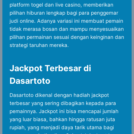
platform togel dan live casino, memberikan
pilihan hiburan lengkap bagi para penggemar
judi online. Adanya variasi ini membuat pemain
tidak merasa bosan dan mampu menyesuaikan
pilihan permainan sesuai dengan keinginan dan
strategi taruhan mereka.
Jackpot Terbesar di
Dasartoto
Dasartoto dikenal dengan hadiah jackpot
terbesar yang sering dibagikan kepada para
pemainnya. Jackpot ini bisa mencapai jumlah
yang luar biasa, bahkan hingga ratusan juta
rupiah, yang menjadi daya tarik utama bagi