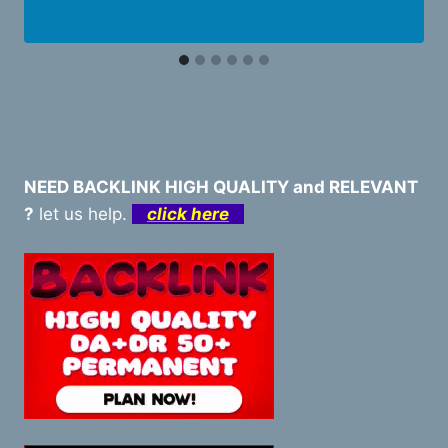
NEED BACKLINK HIGH QUALITY and RELEVANT
?
let us help.
click here