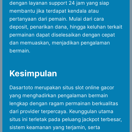
dengan layanan support 24 jam yang siap
membantu jika terdapat kendala atau
pertanyaan dari pemain. Mulai dari cara
deposit, penarikan dana, hingga keluhan terkait
permainan dapat diselesaikan dengan cepat
dan memuaskan, menjadikan pengalaman
bermain.
Kesimpulan
Dasartoto merupakan situs slot online gacor
yang menghadirkan pengalaman bermain
lengkap dengan ragam permainan berkualitas
dari provider terpercaya. Keunggulan utama
situs ini terletak pada peluang jackpot terbesar,
sistem keamanan yang terjamin, serta