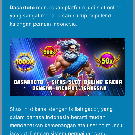
h
a
e
e
k
i
a
c
s
l
y
n
Dasartoto
merupakan platform judi slot online
t
e
s
e
p
e
yang sangat menarik dan cukup populer di
s
b
e
g
e
kalangan pemain Indonesia.
A
o
n
r
p
o
g
a
p
k
e
m
r
Situs ini dikenal dengan istilah gacor, yang
dalam bahasa Indonesia berarti mudah
mendapatkan kemenangan atau sering muncul
jackpot. Dengan sistem permainan yang