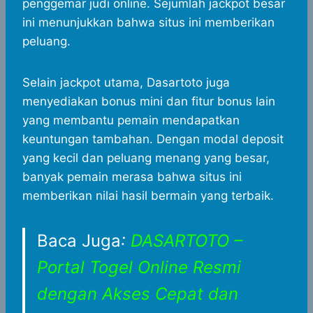
penggemar judi online. Sejumlah jackpot besar
ini menunjukkan bahwa situs ini memberikan
peluang.
Selain jackpot utama, Dasartoto juga
menyediakan bonus mini dan fitur bonus lain
yang membantu pemain mendapatkan
keuntungan tambahan. Dengan modal deposit
yang kecil dan peluang menang yang besar,
banyak pemain merasa bahwa situs ini
memberikan nilai hasil bermain yang terbaik.
Baca Juga
:
DASARTOTO –
Portal Togel Online Resmi
dengan Akses Cepat dan