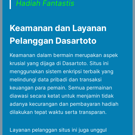
Hadiah Fantastis
Keamanan dan Layanan
Pelanggan Dasartoto
Keamanan dalam bermain merupakan aspek
krusial yang dijaga di Dasartoto. Situs ini
menggunakan sistem enkripsi terbaik yang
melindungi data pribadi dan transaksi
keuangan para pemain. Semua permainan
diawasi secara ketat untuk menjamin tidak
adanya kecurangan dan pembayaran hadiah
dilakukan tepat waktu serta transparan.
Layanan pelanggan situs ini juga unggul