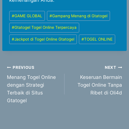
kemenangan Anda.
Post
#
GAME GLOBAL
#
Gampang Menang di Gtatogel
Tags:
#
Gtatogel Togel Online Terpercaya
#
Jackpot di Togel Online Gtatogel
#
TOGEL ONLINE
Post
PREVIOUS
NEXT
Menang Togel Online
Keseruan Bermain
navigation
dengan Strategi
Togel Online Tanpa
Terbaik di Situs
Ribet di Oli4d
Gtatogel