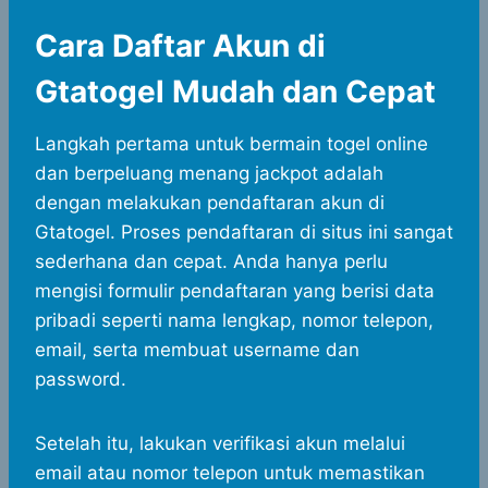
Cara Daftar Akun di
Gtatogel Mudah dan Cepat
Langkah pertama untuk bermain togel online
dan berpeluang menang jackpot adalah
dengan melakukan pendaftaran akun di
Gtatogel. Proses pendaftaran di situs ini sangat
sederhana dan cepat. Anda hanya perlu
mengisi formulir pendaftaran yang berisi data
pribadi seperti nama lengkap, nomor telepon,
email, serta membuat username dan
password.
Setelah itu, lakukan verifikasi akun melalui
email atau nomor telepon untuk memastikan