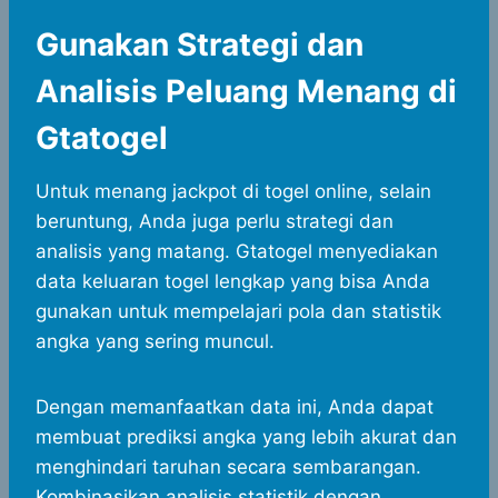
Gunakan Strategi dan
Analisis Peluang Menang di
Gtatogel
Untuk menang jackpot di togel online, selain
beruntung, Anda juga perlu strategi dan
analisis yang matang. Gtatogel menyediakan
data keluaran togel lengkap yang bisa Anda
gunakan untuk mempelajari pola dan statistik
angka yang sering muncul.
Dengan memanfaatkan data ini, Anda dapat
membuat prediksi angka yang lebih akurat dan
menghindari taruhan secara sembarangan.
Kombinasikan analisis statistik dengan