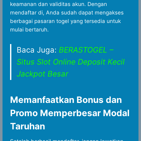
keamanan dan validitas akun. Dengan
mendaftar di, Anda sudah dapat mengakses
berbagai pasaran togel yang tersedia untuk
mulai bertaruh.
Baca Juga:
BERASTOGEL –
Situs Slot Online Deposit Kecil
Jackpot Besar
Memanfaatkan Bonus dan
Promo Memperbesar Modal
Taruhan