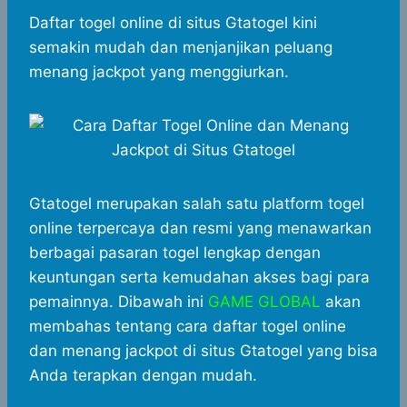
h
a
e
e
k
i
a
c
s
l
y
n
Daftar togel online di situs Gtatogel kini
t
e
s
e
p
e
semakin mudah dan menjanjikan peluang
s
b
e
g
e
menang jackpot yang menggiurkan.
A
o
n
r
p
o
g
a
p
k
e
m
r
Gtatogel merupakan salah satu platform togel
online terpercaya dan resmi yang menawarkan
berbagai pasaran togel lengkap dengan
keuntungan serta kemudahan akses bagi para
pemainnya. Dibawah ini
GAME GLOBAL
akan
membahas tentang cara daftar togel online
dan menang jackpot di situs Gtatogel yang bisa
Anda terapkan dengan mudah.