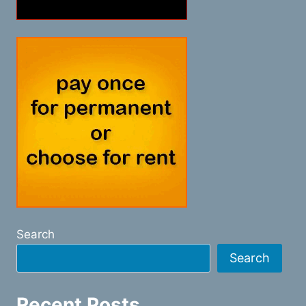
Search
Search
Recent Posts