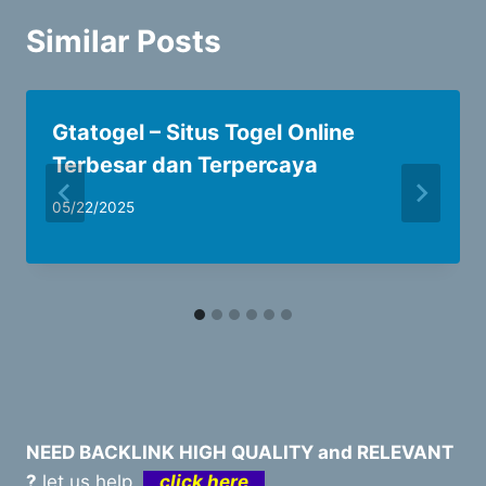
Similar Posts
Gtatogel – Situs Togel Online
Terbesar dan Terpercaya
05/22/2025
NEED BACKLINK HIGH QUALITY and RELEVANT
?
let us help.
click here