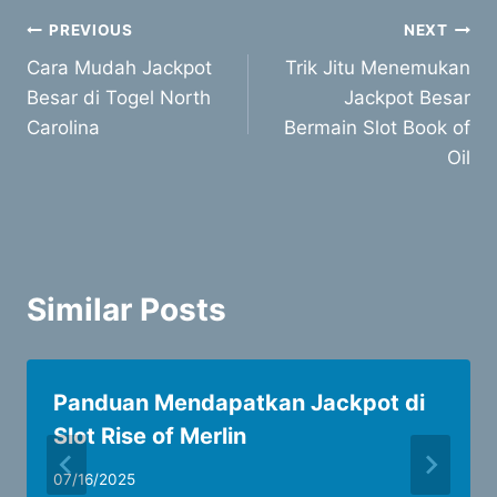
Post
PREVIOUS
NEXT
Cara Mudah Jackpot
Trik Jitu Menemukan
navigation
Besar di Togel North
Jackpot Besar
Carolina
Bermain Slot Book of
Oil
Similar Posts
Panduan Mendapatkan Jackpot di
Slot Rise of Merlin
07/16/2025