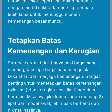
untuk jenis slot seperti ini adalah bermain
dengan modal cukup dan bersiap bermain
lebih lama untuk menunggu momen
kemenangan besar muncul.
Tetapkan Batas
Kemenangan dan Kerugian
Strategi cerdas tidak hanya soal bagaimana
menang, tapi juga bagaimana mengelola
kekalahan dan menjaga kemenangan. Sangat
penting untuk menetapkan batas kemenangan
(win limit) dan kerugian (loss limit) sebelum
bermain. Misalnya, jika kamu sudah menang 2x
lipat dari modal awal, lebih baik berhenti dan
nikmati hasilnya.