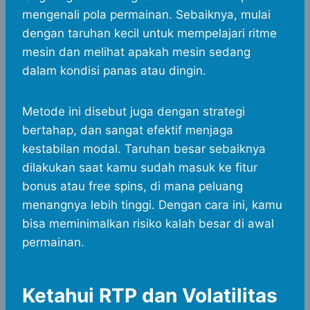
mengenali pola permainan. Sebaiknya, mulai
dengan taruhan kecil untuk mempelajari ritme
mesin dan melihat apakah mesin sedang
dalam kondisi panas atau dingin.
Metode ini disebut juga dengan strategi
bertahap, dan sangat efektif menjaga
kestabilan modal. Taruhan besar sebaiknya
dilakukan saat kamu sudah masuk ke fitur
bonus atau free spins, di mana peluang
menangnya lebih tinggi. Dengan cara ini, kamu
bisa meminimalkan risiko kalah besar di awal
permainan.
Ketahui RTP dan Volatilitas