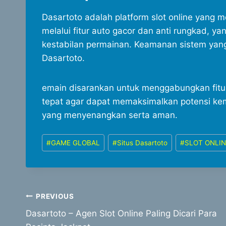
Dasartoto adalah platform slot online yang
melalui fitur auto gacor dan anti rungkad,
kestabilan permainan. Keamanan sistem yan
Dasartoto.
emain disarankan untuk menggabungkan fitur
tepat agar dapat memaksimalkan potensi k
yang menyenangkan serta aman.
Post
#
GAME GLOBAL
#
Situs Dasartoto
#
SLOT ONLI
Tags:
Post
PREVIOUS
Dasartoto – Agen Slot Online Paling Dicari Para
navigation