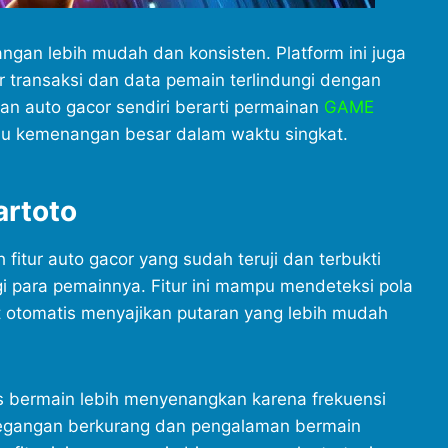
an lebih mudah dan konsisten. Platform ini juga
 transaksi dan data pemain terlindungi dengan
an auto gacor sendiri berarti permainan
GAME
au kemenangan besar dalam waktu singkat.
artoto
fitur auto gacor yang sudah teruji dan terbukti
i para pemainnya. Fitur ini mampu mendeteksi pola
 otomatis menyajikan putaran yang lebih mudah
tas bermain lebih menyenangkan karena frekuensi
egangan berkurang dan pengalaman bermain