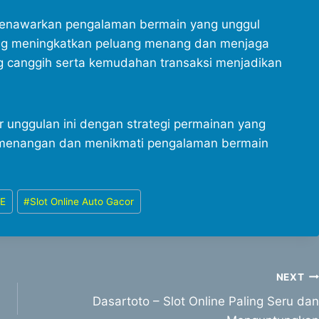
 menawarkan pengalaman bermain yang unggul
 yang meningkatkan peluang menang dan menjaga
g canggih serta kemudahan transaksi menjadikan
 unggulan ini dengan strategi permainan yang
emenangan dan menikmati pengalaman bermain
NE
#
Slot Online Auto Gacor
NEXT
Dasartoto – Slot Online Paling Seru dan