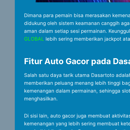
Dimana para pemain bisa merasakan kemenang
didukung oleh sistem keamanan canggih agar
aman dalam setiap sesi permainan. Keunggul
GLOBAL
lebih sering memberikan jackpot at
Fitur Auto Gacor pada Das
Salah satu daya tarik utama Dasartoto adalah 
memberikan peluang menang lebih tinggi bag
kemenangan dalam permainan, sehingga slot
menghasilkan.
Di sisi lain, auto gacor juga membuat aktivi
kemenangan yang lebih sering membuat ket