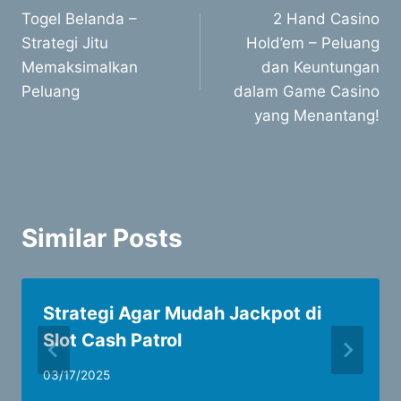
Togel Belanda –
2 Hand Casino
navigation
Strategi Jitu
Hold’em – Peluang
Memaksimalkan
dan Keuntungan
Peluang
dalam Game Casino
yang Menantang!
Similar Posts
Strategi Agar Mudah Jackpot di
Slot Cash Patrol
03/17/2025