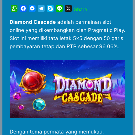
W
F
M
T
S
L
X
Share
h
a
e
e
k
i
a
c
s
l
y
n
Diamond Cascade
adalah permainan slot
t
e
s
e
p
e
online yang dikembangkan oleh Pragmatic Play.
s
b
e
g
e
Slot ini memiliki tata letak 5×5 dengan 50 garis
A
o
n
r
pembayaran tetap dan RTP sebesar 96,06%.
p
o
g
a
p
k
e
m
r
Dengan tema permata yang memukau,