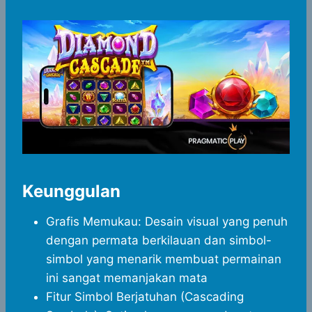
Keunggulan
Grafis Memukau: Desain visual yang penuh
dengan permata berkilauan dan simbol-
simbol yang menarik membuat permainan
ini sangat memanjakan mata
Fitur Simbol Berjatuhan (Cascading