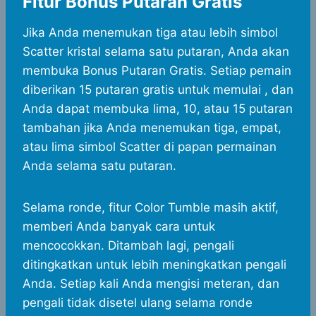
Fitur Bonus Putaran Gratis
Jika Anda menemukan tiga atau lebih simbol
Scatter kristal selama satu putaran, Anda akan
membuka Bonus Putaran Gratis. Setiap pemain
diberikan 15 putaran gratis untuk memulai , dan
Anda dapat membuka lima, 10, atau 15 putaran
tambahan jika Anda menemukan tiga, empat,
atau lima simbol Scatter di papan permainan
Anda selama satu putaran.
Selama ronde, fitur Color Tumble masih aktif,
memberi Anda banyak cara untuk
mencocokkan. Ditambah lagi, pengali
ditingkatkan untuk lebih meningkatkan pengali
Anda. Setiap kali Anda mengisi meteran, dan
pengali tidak disetel ulang selama ronde