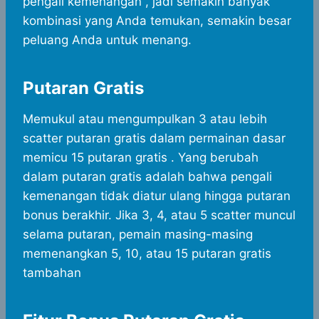
pengali kemenangan , jadi semakin banyak
kombinasi yang Anda temukan, semakin besar
peluang Anda untuk menang.
Putaran Gratis
Memukul atau mengumpulkan 3 atau lebih
scatter putaran gratis dalam permainan dasar
memicu 15 putaran gratis . Yang berubah
dalam putaran gratis adalah bahwa pengali
kemenangan tidak diatur ulang hingga putaran
bonus berakhir. Jika 3, 4, atau 5 scatter muncul
selama putaran, pemain masing-masing
memenangkan 5, 10, atau 15 putaran gratis
tambahan