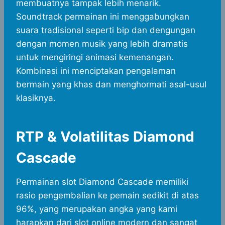
membuatnya tampak lebih menarik.
Soundtrack permainan ini menggabungkan
suara tradisional seperti bip dan dengungan
dengan momen musik yang lebih dramatis
untuk mengiringi animasi kemenangan.
Kombinasi ini menciptakan pengalaman
bermain yang khas dan menghormati asal-usul
klasiknya.
RTP & Volatilitas Diamond
Cascade
Permainan slot Diamond Cascade memiliki
rasio pengembalian ke pemain sedikit di atas
96%, yang merupakan angka yang kami
harapkan dari slot online modern dan sangat