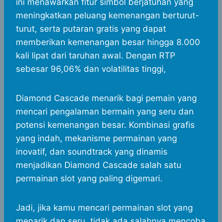
ini menawarkan fitur simbol berjatuhan yang
meningkatkan peluang kemenangan berturut-
turut, serta putaran gratis yang dapat
memberikan kemenangan besar hingga 8.000
kali lipat dari taruhan awal. Dengan RTP
sebesar 96,06% dan volatilitas tinggi,
Diamond Cascade menarik bagi pemain yang
mencari pengalaman bermain yang seru dan
potensi kemenangan besar. Kombinasi grafis
yang indah, mekanisme permainan yang
inovatif, dan soundtrack yang dinamis
menjadikan Diamond Cascade salah satu
permainan slot yang paling digemari.
Jadi, jika kamu mencari permainan slot yang
menarik dan seru, tidak ada salahnya mencoba