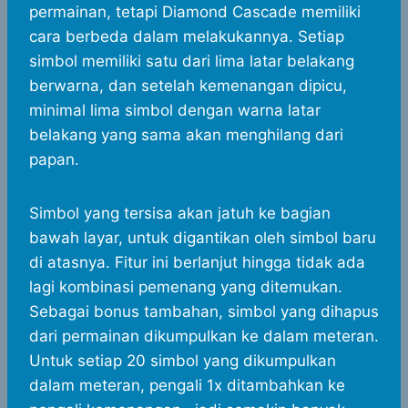
permainan, tetapi Diamond Cascade memiliki
cara berbeda dalam melakukannya. Setiap
simbol memiliki satu dari lima latar belakang
berwarna, dan setelah kemenangan dipicu,
minimal lima simbol dengan warna latar
belakang yang sama akan menghilang dari
papan.
Simbol yang tersisa akan jatuh ke bagian
bawah layar, untuk digantikan oleh simbol baru
di atasnya. Fitur ini berlanjut hingga tidak ada
lagi kombinasi pemenang yang ditemukan.
Sebagai bonus tambahan, simbol yang dihapus
dari permainan dikumpulkan ke dalam meteran.
Untuk setiap 20 simbol yang dikumpulkan
dalam meteran, pengali 1x ditambahkan ke