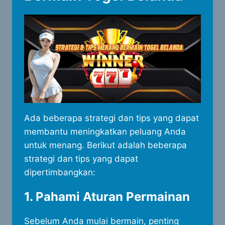
Ada beberapa strategi dan tips yang dapat
membantu meningkatkan peluang Anda
untuk menang. Berikut adalah beberapa
strategi dan tips yang dapat
dipertimbangkan:
1. Pahami Aturan Permainan
Sebelum Anda mulai bermain, penting