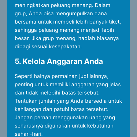
meningkatkan peluang menang. Dalam
grup, Anda bisa mengumpulkan dana
bersama untuk membeli lebih banyak tiket,
sehingga peluang menang menjadi lebih
besar. Jika grup menang, hadiah biasanya
dibagi sesuai kesepakatan.
5. Kelola Anggaran Anda
Seperti halnya permainan judi lainnya,
penting untuk memiliki anggaran yang jelas
dan tidak melebihi batas tersebut.
Tentukan jumlah yang Anda bersedia untuk
kehilangan dan patuhi batas tersebut.
Jangan pernah menggunakan uang yang
seharusnya digunakan untuk kebutuhan
sehari-hari.