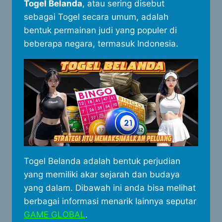
Togel Belanda
, atau sering disebut
sebagai Togel secara umum, adalah
bentuk permainan judi yang populer di
beberapa negara, termasuk Indonesia.
Togel Belanda adalah bentuk perjudian
yang memiliki akar sejarah dan budaya
yang dalam. Dibawah ini anda bisa melihat
berbagai informasi menarik lainnya seputar
GAME GLOBAL
.