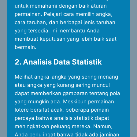
untuk memahami dengan baik aturan
permainan. Pelajari cara memilih angka,
cara taruhan, dan berbagai jenis taruhan
yang tersedia. Ini membantu Anda
membuat keputusan yang lebih baik saat
bermain.
2. Analisis Data Statistik
Melihat angka-angka yang sering menang
atau angka yang kurang sering muncul
dapat memberikan gambaran tentang pola
yang mungkin ada. Meskipun permainan
lotere bersifat acak, beberapa pemain
percaya bahwa analisis statistik dapat
meningkatkan peluang mereka. Namun,
Anda perlu ingat bahwa tidak ada jaminan