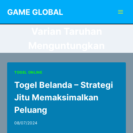
Skip
GAME GLOBAL
to
content
Varian Taruhan
Menguntungkan
TOGEL ONLINE
Togel Belanda – Strategi
Jitu Memaksimalkan
Peluang
08/07/2024