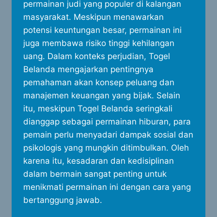
permainan judi yang populer di kalangan
masyarakat. Meskipun menawarkan
potensi keuntungan besar, permainan ini
juga membawa risiko tinggi kehilangan
uang. Dalam konteks perjudian, Togel
Belanda mengajarkan pentingnya
pemahaman akan konsep peluang dan
manajemen keuangan yang bijak. Selain
itu, meskipun Togel Belanda seringkali
dianggap sebagai permainan hiburan, para
pemain perlu menyadari dampak sosial dan
psikologis yang mungkin ditimbulkan. Oleh
karena itu, kesadaran dan kedisiplinan
dalam bermain sangat penting untuk
menikmati permainan ini dengan cara yang
bertanggung jawab.