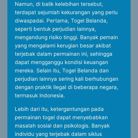
Namun, di balik kelebihan tersebut,
terdapat sejumlah kekurangan yang perlu
diwaspadai. Pertama, Togel Belanda,
seperti bentuk perjudian lainnya,
mengandung risiko tinggi. Banyak pemain
yang mengalami kerugian besar akibat
terjebak dalam permainan ini, sehingga
dapat mengganggu kondisi keuangan
mereka. Selain itu, Togel Belanda dan
perjudian lainnya sering kali berhubungan
dengan praktik ilegal di beberapa negara,
termasuk Indonesia.
Lebih dari itu, ketergantungan pada
permainan togel dapat menyebabkan
masalah sosial dan psikologis. Banyak
individu yang terjebak dalam siklus