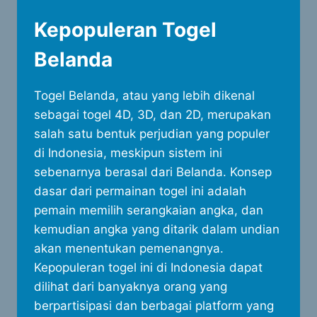
Kepopuleran Togel
Belanda
Togel Belanda, atau yang lebih dikenal
sebagai togel 4D, 3D, dan 2D, merupakan
salah satu bentuk perjudian yang populer
di Indonesia, meskipun sistem ini
sebenarnya berasal dari Belanda. Konsep
dasar dari permainan togel ini adalah
pemain memilih serangkaian angka, dan
kemudian angka yang ditarik dalam undian
akan menentukan pemenangnya.
Kepopuleran togel ini di Indonesia dapat
dilihat dari banyaknya orang yang
berpartisipasi dan berbagai platform yang