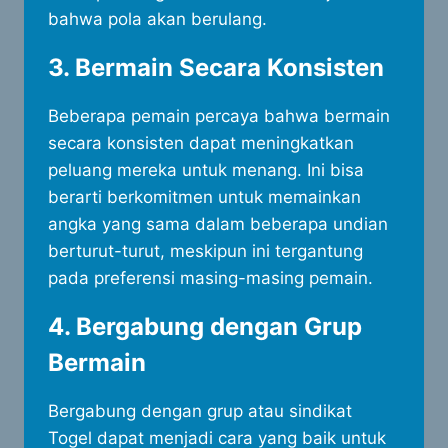
bahwa pola akan berulang.
3. Bermain Secara Konsisten
Beberapa pemain percaya bahwa bermain
secara konsisten dapat meningkatkan
peluang mereka untuk menang. Ini bisa
berarti berkomitmen untuk memainkan
angka yang sama dalam beberapa undian
berturut-turut, meskipun ini tergantung
pada preferensi masing-masing pemain.
4. Bergabung dengan Grup
Bermain
Bergabung dengan grup atau sindikat
Togel dapat menjadi cara yang baik untuk