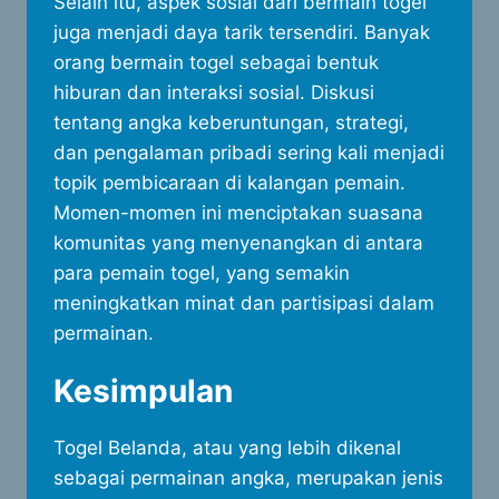
Selain itu, aspek sosial dari bermain togel
juga menjadi daya tarik tersendiri. Banyak
orang bermain togel sebagai bentuk
hiburan dan interaksi sosial. Diskusi
tentang angka keberuntungan, strategi,
dan pengalaman pribadi sering kali menjadi
topik pembicaraan di kalangan pemain.
Momen-momen ini menciptakan suasana
komunitas yang menyenangkan di antara
para pemain togel, yang semakin
meningkatkan minat dan partisipasi dalam
permainan.
Kesimpulan
Togel Belanda, atau yang lebih dikenal
sebagai permainan angka, merupakan jenis