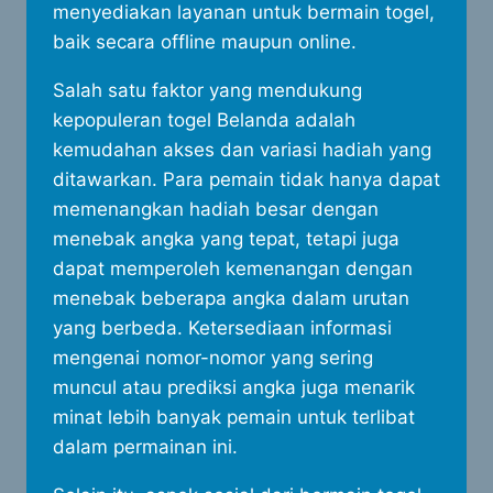
menyediakan layanan untuk bermain togel,
baik secara offline maupun online.
Salah satu faktor yang mendukung
kepopuleran togel Belanda adalah
kemudahan akses dan variasi hadiah yang
ditawarkan. Para pemain tidak hanya dapat
memenangkan hadiah besar dengan
menebak angka yang tepat, tetapi juga
dapat memperoleh kemenangan dengan
menebak beberapa angka dalam urutan
yang berbeda. Ketersediaan informasi
mengenai nomor-nomor yang sering
muncul atau prediksi angka juga menarik
minat lebih banyak pemain untuk terlibat
dalam permainan ini.