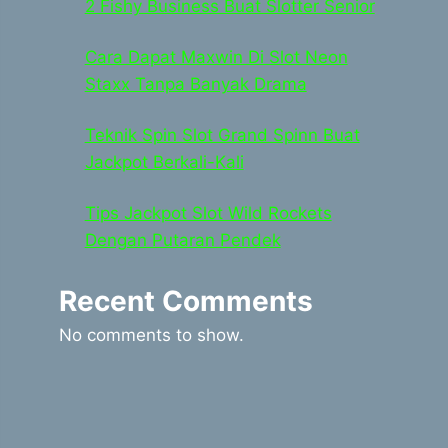
2 Fishy Business Buat Slotter Senior
Cara Dapat Maxwin Di Slot Neon
Staxx Tanpa Banyak Drama
Teknik Spin Slot Grand Spinn Buat
Jackpot Berkali-Kali
Tips Jackpot Slot Wild Rockets
Dengan Putaran Pendek
Recent Comments
No comments to show.