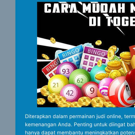
Diterapkan dalam permainan judi online, ter
kemenangan Anda. Penting untuk diingat bahw
hanya dapat membantu meningkatkan poten