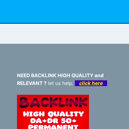
NEED BACKLINK HIGH QUALITY and
RELEVANT ?
let us help.
click here