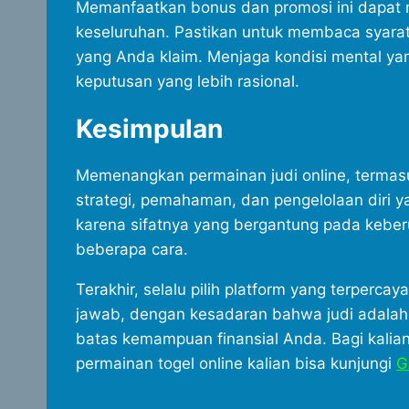
Memanfaatkan bonus dan promosi ini dapa
keseluruhan. Pastikan untuk membaca syarat
yang Anda klaim. Menjaga kondisi mental y
keputusan yang lebih rasional.
Kesimpulan
Memenangkan permainan judi online, termas
strategi, pemahaman, dan pengelolaan diri 
karena sifatnya yang bergantung pada keber
beberapa cara.
Terakhir, selalu pilih platform yang terper
jawab, dengan kesadaran bahwa judi adalah 
batas kemampuan finansial Anda. Bagi kali
permainan togel online kalian bisa kunjungi
G