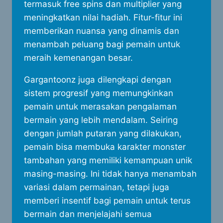
termasuk free spins dan multiplier yang
meningkatkan nilai hadiah. Fitur-fitur ini
memberikan nuansa yang dinamis dan
menambah peluang bagi pemain untuk
meraih kemenangan besar.
Gargantoonz juga dilengkapi dengan
sistem progresif yang memungkinkan
pemain untuk merasakan pengalaman
bermain yang lebih mendalam. Seiring
dengan jumlah putaran yang dilakukan,
pemain bisa membuka karakter monster
tambahan yang memiliki kemampuan unik
masing-masing. Ini tidak hanya menambah
variasi dalam permainan, tetapi juga
memberi insentif bagi pemain untuk terus
bermain dan menjelajahi semua