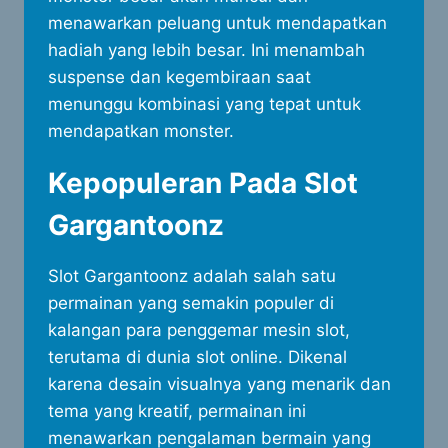
menawarkan peluang untuk mendapatkan
hadiah yang lebih besar. Ini menambah
suspense dan kegembiraan saat
menunggu kombinasi yang tepat untuk
mendapatkan monster.
Kepopuleran Pada Slot
Gargantoonz
Slot Gargantoonz adalah salah satu
permainan yang semakin populer di
kalangan para penggemar mesin slot,
terutama di dunia slot online. Dikenal
karena desain visualnya yang menarik dan
tema yang kreatif, permainan ini
menawarkan pengalaman bermain yang