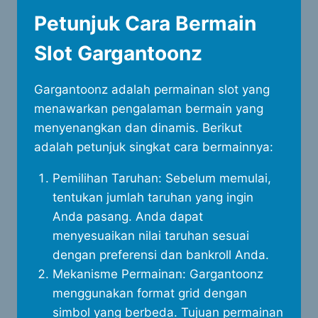
Petunjuk Cara Bermain
Slot Gargantoonz
Gargantoonz adalah permainan slot yang
menawarkan pengalaman bermain yang
menyenangkan dan dinamis. Berikut
adalah petunjuk singkat cara bermainnya:
Pemilihan Taruhan: Sebelum memulai,
tentukan jumlah taruhan yang ingin
Anda pasang. Anda dapat
menyesuaikan nilai taruhan sesuai
dengan preferensi dan bankroll Anda.
Mekanisme Permainan: Gargantoonz
menggunakan format grid dengan
simbol yang berbeda. Tujuan permainan