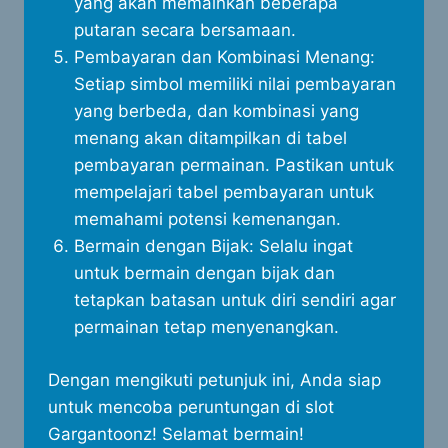
yang akan memainkan beberapa
putaran secara bersamaan.
Pembayaran dan Kombinasi Menang:
Setiap simbol memiliki nilai pembayaran
yang berbeda, dan kombinasi yang
menang akan ditampilkan di tabel
pembayaran permainan. Pastikan untuk
mempelajari tabel pembayaran untuk
memahami potensi kemenangan.
Bermain dengan Bijak: Selalu ingat
untuk bermain dengan bijak dan
tetapkan batasan untuk diri sendiri agar
permainan tetap menyenangkan.
Dengan mengikuti petunjuk ini, Anda siap
untuk mencoba peruntungan di slot
Gargantoonz! Selamat bermain!