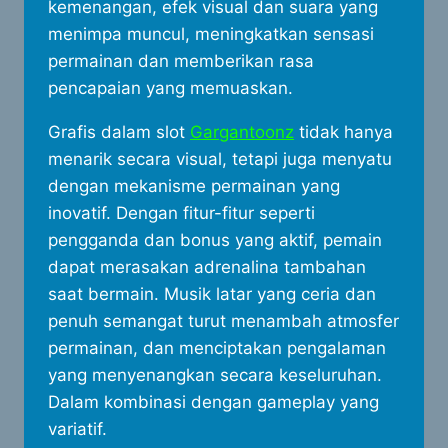
kemenangan, efek visual dan suara yang
menimpa muncul, meningkatkan sensasi
permainan dan memberikan rasa
pencapaian yang memuaskan.
Grafis dalam slot
Gargantoonz
tidak hanya
menarik secara visual, tetapi juga menyatu
dengan mekanisme permainan yang
inovatif. Dengan fitur-fitur seperti
pengganda dan bonus yang aktif, pemain
dapat merasakan adrenalina tambahan
saat bermain. Musik latar yang ceria dan
penuh semangat turut menambah atmosfer
permainan, dan menciptakan pengalaman
yang menyenangkan secara keseluruhan.
Dalam kombinasi dengan gameplay yang
variatif.