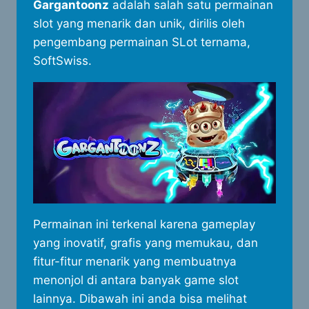
Gargantoonz
adalah salah satu permainan
slot yang menarik dan unik, dirilis oleh
pengembang permainan SLot ternama,
SoftSwiss.
Permainan ini terkenal karena gameplay
yang inovatif, grafis yang memukau, dan
fitur-fitur menarik yang membuatnya
menonjol di antara banyak game slot
lainnya. Dibawah ini anda bisa melihat