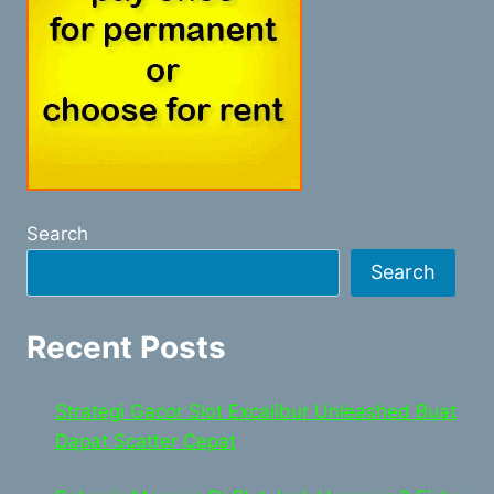
Search
Search
Recent Posts
Strategi Gacor Slot Excalibur Unleashed Buat
Dapat Scatter Cepat