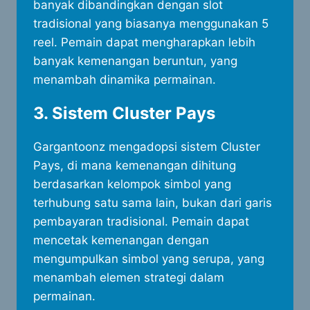
banyak dibandingkan dengan slot
tradisional yang biasanya menggunakan 5
reel. Pemain dapat mengharapkan lebih
banyak kemenangan beruntun, yang
menambah dinamika permainan.
3. Sistem Cluster Pays
Gargantoonz mengadopsi sistem Cluster
Pays, di mana kemenangan dihitung
berdasarkan kelompok simbol yang
terhubung satu sama lain, bukan dari garis
pembayaran tradisional. Pemain dapat
mencetak kemenangan dengan
mengumpulkan simbol yang serupa, yang
menambah elemen strategi dalam
permainan.