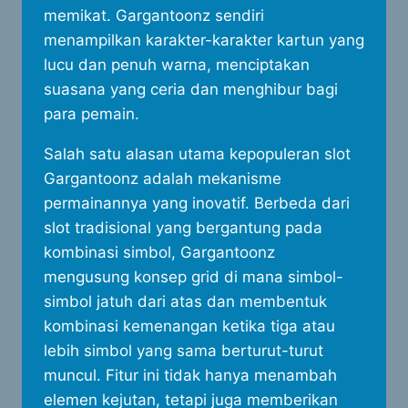
memikat. Gargantoonz sendiri
menampilkan karakter-karakter kartun yang
lucu dan penuh warna, menciptakan
suasana yang ceria dan menghibur bagi
para pemain.
Salah satu alasan utama kepopuleran slot
Gargantoonz adalah mekanisme
permainannya yang inovatif. Berbeda dari
slot tradisional yang bergantung pada
kombinasi simbol, Gargantoonz
mengusung konsep grid di mana simbol-
simbol jatuh dari atas dan membentuk
kombinasi kemenangan ketika tiga atau
lebih simbol yang sama berturut-turut
muncul. Fitur ini tidak hanya menambah
elemen kejutan, tetapi juga memberikan