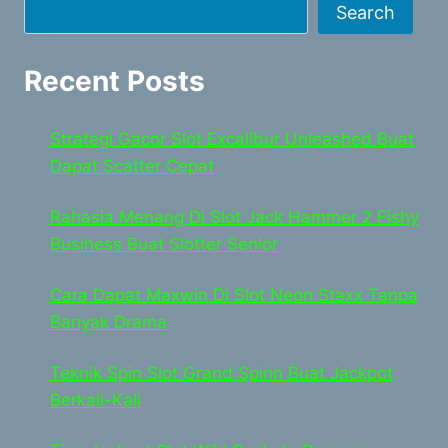
Search
Recent Posts
Strategi Gacor Slot Excalibur Unleashed Buat
Dapat Scatter Cepat
Rahasia Menang Di Slot Jack Hammer 2 Fishy
Business Buat Slotter Senior
Cara Dapat Maxwin Di Slot Neon Staxx Tanpa
Banyak Drama
Teknik Spin Slot Grand Spinn Buat Jackpot
Berkali-Kali