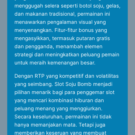
menggugah selera seperti botol soju, gelas,
dan makanan tradisional, permainan ini
menawarkan pengalaman visual yang
menyenangkan. Fitur-fitur bonus yang
mengasyikkan, termasuk putaran gratis
dan pengganda, menambah elemen
strategi dan meningkatkan peluang pemain
untuk meraih kemenangan besar.
Dengan RTP yang kompetitif dan volatilitas
yang seimbang. Slot Soju Bomb menjadi
pilihan menarik bagi para penggemar slot
yang mencari kombinasi hiburan dan
peluang menang yang menggiurkan.
Secara keseluruhan, permainan ini tidak
hanya memanjakan mata. Tetapi juga
memberikan keseruan yang membuat