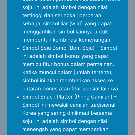
soju. Ini adalah simbol dengan nilai
tertinggi dan seringkali berperan
sebagai simbol liar (wild) yang dapat
menggantikan simbol lainnya untuk
membentuk kombinasi kemenangan.
Simbol Soju Bomb (Bom Soju) – Simbol
ini adalah simbol bonus yang dapat
memicu fitur bonus dalam permainan.
Ketika muncul dalam jumlah tertentu,
simbol ini akan memberikan akses ke
putaran bonus atau fitur spesial lainnya.
Simbol Snack Platter (Piring Camilan) –
Simbol ini mewakili camilan tradisional
Korea yang sering dinikmati bersama
soju. Ini adalah simbol dengan nilai
menengah yang dapat memberikan