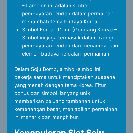
– Lampion ini adalah simbol
pembayaran rendah dalam permainan,
menambah tema budaya Korea.
Simbol Korean Drum (Gendang Korea) –
Simbol ini juga termasuk dalam kategori
pembayaran rendah dan menambahkan
elemen budaya ke dalam permainan.
Dalam Soju Bomb, simbol-simbol ini
bekerja sama untuk menciptakan suasana
yang meriah dengan tema Korea. Fitur
bonus dan simbol liar yang unik
memberikan peluang tambahan untuk
kemenangan besar, menjadikan permainan
ini menarik dan menghibur.
Kepopuleran Slot Soju