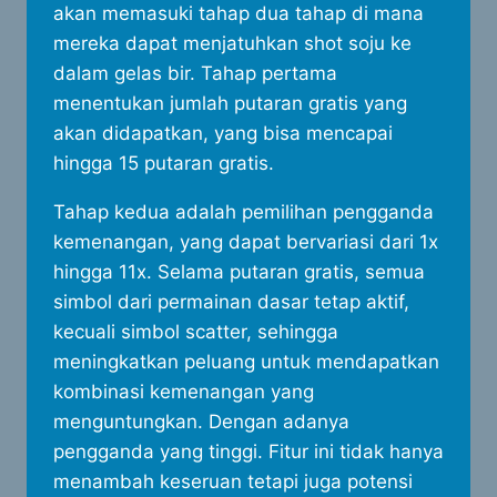
akan memasuki tahap dua tahap di mana
mereka dapat menjatuhkan shot soju ke
dalam gelas bir. Tahap pertama
menentukan jumlah putaran gratis yang
akan didapatkan, yang bisa mencapai
hingga 15 putaran gratis.
Tahap kedua adalah pemilihan pengganda
kemenangan, yang dapat bervariasi dari 1x
hingga 11x. Selama putaran gratis, semua
simbol dari permainan dasar tetap aktif,
kecuali simbol scatter, sehingga
meningkatkan peluang untuk mendapatkan
kombinasi kemenangan yang
menguntungkan. Dengan adanya
pengganda yang tinggi. Fitur ini tidak hanya
menambah keseruan tetapi juga potensi