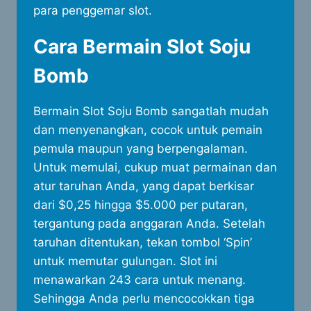
para penggemar slot.
Cara Bermain Slot Soju
Bomb
Bermain Slot Soju Bomb sangatlah mudah
dan menyenangkan, cocok untuk pemain
pemula maupun yang berpengalaman.
Untuk memulai, cukup muat permainan dan
atur taruhan Anda, yang dapat berkisar
dari $0,25 hingga $5.000 per putaran,
tergantung pada anggaran Anda. Setelah
taruhan ditentukan, tekan tombol ‘Spin’
untuk memutar gulungan. Slot ini
menawarkan 243 cara untuk menang.
Sehingga Anda perlu mencocokkan tiga