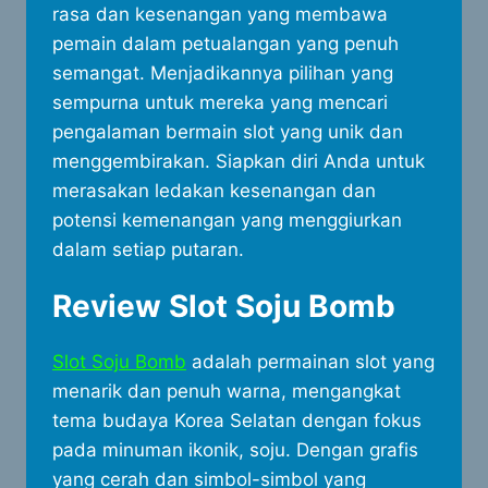
rasa dan kesenangan yang membawa
pemain dalam petualangan yang penuh
semangat. Menjadikannya pilihan yang
sempurna untuk mereka yang mencari
pengalaman bermain slot yang unik dan
menggembirakan. Siapkan diri Anda untuk
merasakan ledakan kesenangan dan
potensi kemenangan yang menggiurkan
dalam setiap putaran.
Review Slot Soju Bomb
Slot Soju Bomb
adalah permainan slot yang
menarik dan penuh warna, mengangkat
tema budaya Korea Selatan dengan fokus
pada minuman ikonik, soju. Dengan grafis
yang cerah dan simbol-simbol yang