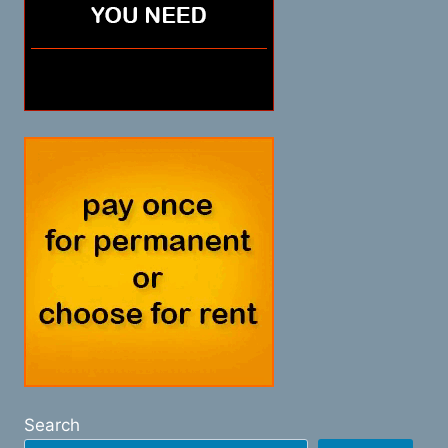
Search