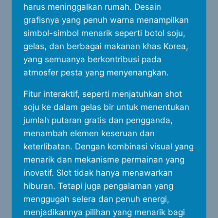
harus meninggalkan rumah. Desain
grafisnya yang penuh warna menampilkan
simbol-simbol menarik seperti botol soju,
gelas, dan berbagai makanan khas Korea,
yang semuanya berkontribusi pada
atmosfer pesta yang menyenangkan.
Fitur interaktif, seperti menjatuhkan shot
soju ke dalam gelas bir untuk menentukan
jumlah putaran gratis dan pengganda,
menambah elemen keseruan dan
keterlibatan. Dengan kombinasi visual yang
menarik dan mekanisme permainan yang
inovatif. Slot tidak hanya menawarkan
hiburan. Tetapi juga pengalaman yang
menggugah selera dan penuh energi,
menjadikannya pilihan yang menarik bagi