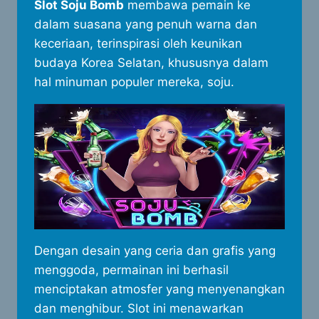
Slot Soju Bomb
membawa pemain ke
dalam suasana yang penuh warna dan
keceriaan, terinspirasi oleh keunikan
budaya Korea Selatan, khususnya dalam
hal minuman populer mereka, soju.
Dengan desain yang ceria dan grafis yang
menggoda, permainan ini berhasil
menciptakan atmosfer yang menyenangkan
dan menghibur. Slot ini menawarkan