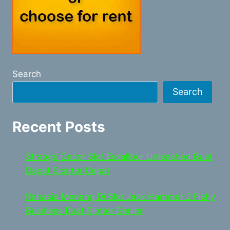
Search
Search
Recent Posts
Strategi Gacor Slot Excalibur Unleashed Buat
Dapat Scatter Cepat
Rahasia Menang Di Slot Jack Hammer 2 Fishy
Business Buat Slotter Senior