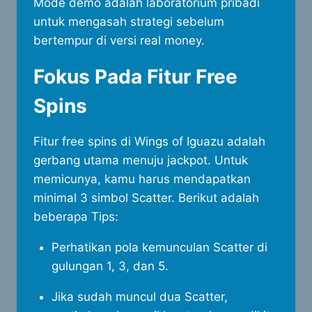
Mode demo adalah laboratorium pribadi
untuk mengasah strategi sebelum
bertempur di versi real money.
Fokus Pada Fitur Free
Spins
Fitur free spins di Wings of Iguazu adalah
gerbang utama menuju jackpot. Untuk
memicunya, kamu harus mendapatkan
minimal 3 simbol Scatter. Berikut adalah
beberapa Tips:
Perhatikan pola kemunculan Scatter di
gulungan 1, 3, dan 5.
Jika sudah muncul dua Scatter,