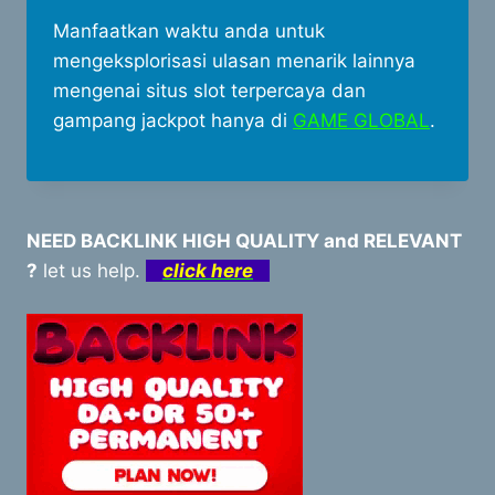
Manfaatkan waktu anda untuk
mengeksplorisasi ulasan menarik lainnya
mengenai situs slot terpercaya dan
gampang jackpot hanya di
GAME GLOBAL
.
NEED BACKLINK HIGH QUALITY and RELEVANT
?
let us help.
click here