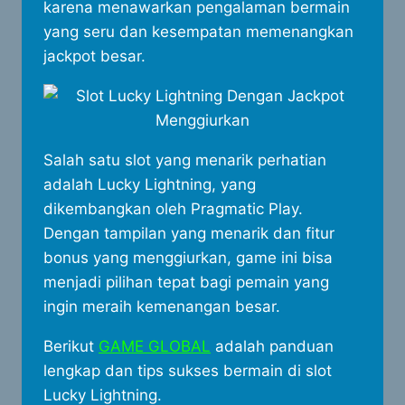
karena menawarkan pengalaman bermain
yang seru dan kesempatan memenangkan
jackpot besar.
Salah satu slot yang menarik perhatian
adalah Lucky Lightning, yang
dikembangkan oleh Pragmatic Play.
Dengan tampilan yang menarik dan fitur
bonus yang menggiurkan, game ini bisa
menjadi pilihan tepat bagi pemain yang
ingin meraih kemenangan besar.
Berikut
GAME GLOBAL
adalah panduan
lengkap dan tips sukses bermain di slot
Lucky Lightning.