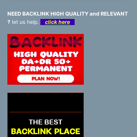
NEED BACKLINK HIGH QUALITY and RELEVANT
?
let us help.
click here