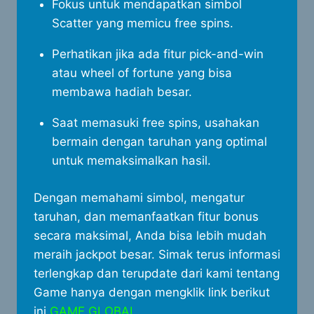
Fokus untuk mendapatkan simbol
Scatter yang memicu free spins.
Perhatikan jika ada fitur pick-and-win
atau wheel of fortune yang bisa
membawa hadiah besar.
Saat memasuki free spins, usahakan
bermain dengan taruhan yang optimal
untuk memaksimalkan hasil.
Dengan memahami simbol, mengatur
taruhan, dan memanfaatkan fitur bonus
secara maksimal, Anda bisa lebih mudah
meraih jackpot besar. Simak terus informasi
terlengkap dan terupdate dari kami tentang
Game hanya dengan mengklik link berikut
ini
GAME GLOBAL
.