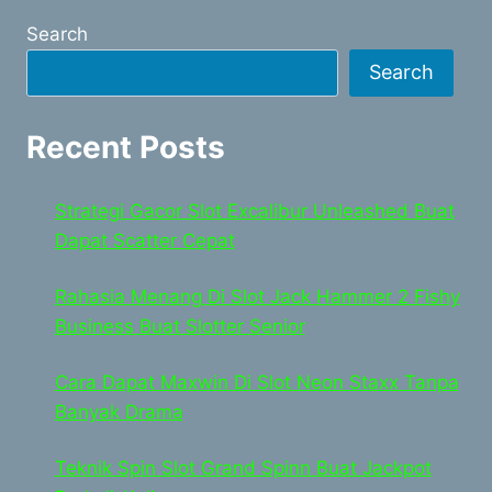
Search
Search
Recent Posts
Strategi Gacor Slot Excalibur Unleashed Buat
Dapat Scatter Cepat
Rahasia Menang Di Slot Jack Hammer 2 Fishy
Business Buat Slotter Senior
Cara Dapat Maxwin Di Slot Neon Staxx Tanpa
Banyak Drama
Teknik Spin Slot Grand Spinn Buat Jackpot