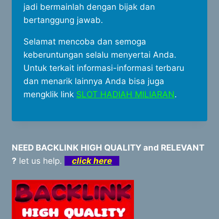
jadi bermainlah dengan bijak dan
bertanggung jawab.
Selamat mencoba dan semoga
keberuntungan selalu menyertai Anda.
Untuk terkait informasi-informasi terbaru
dan menarik lainnya Anda bisa juga
mengklik link
SLOT HADIAH MILIARAN
.
NEED BACKLINK HIGH QUALITY and RELEVANT
?
let us help.
click here