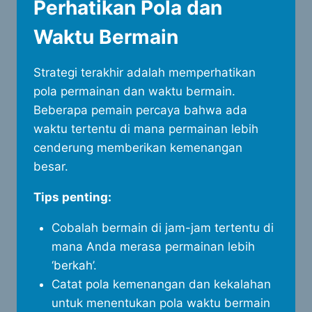
Perhatikan Pola dan
Waktu Bermain
Strategi terakhir adalah memperhatikan
pola permainan dan waktu bermain.
Beberapa pemain percaya bahwa ada
waktu tertentu di mana permainan lebih
cenderung memberikan kemenangan
besar.
Tips penting:
Cobalah bermain di jam-jam tertentu di
mana Anda merasa permainan lebih
‘berkah’.
Catat pola kemenangan dan kekalahan
untuk menentukan pola waktu bermain