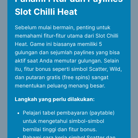
Slot Chilli Heat
Sebelum mulai bermain, penting untuk
memahami fitur-fitur utama dari Slot Chilli
Heat. Game ini biasanya memiliki 5
gulungan dan sejumlah paylines yang bisa
aktif saat Anda memutar gulungan. Selain
itu, fitur bonus seperti simbol Scatter, Wild,
dan putaran gratis (free spins) sangat
menentukan peluang menang besar.
Langkah yang perlu dilakukan:
Pelajari tabel pembayaran (paytable)
untuk mengetahui simbol-simbol
bernilai tinggi dan fitur bonus.
Pahami cara kerja simbol Scatter dan