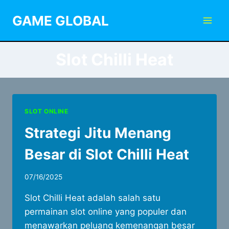
Skip
GAME GLOBAL
to
content
Slot Chilli Heat
SLOT ONLINE
Strategi Jitu Menang
Besar di Slot Chilli Heat
07/16/2025
Slot Chilli Heat adalah salah satu
permainan slot online yang populer dan
menawarkan peluang kemenangan besar