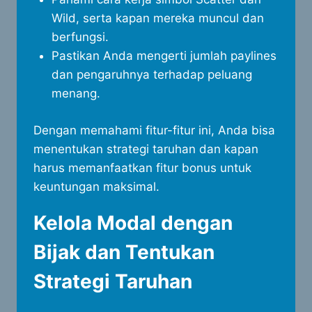
Wild, serta kapan mereka muncul dan
berfungsi.
Pastikan Anda mengerti jumlah paylines
dan pengaruhnya terhadap peluang
menang.
Dengan memahami fitur-fitur ini, Anda bisa
menentukan strategi taruhan dan kapan
harus memanfaatkan fitur bonus untuk
keuntungan maksimal.
Kelola Modal dengan
Bijak dan Tentukan
Strategi Taruhan