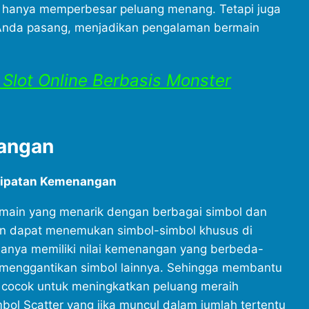
ak hanya memperbesar peluang menang. Tetapi juga
g Anda pasang, menjadikan pengalaman bermain
Slot Online Berbasis Monster
nangan
main yang menarik dengan berbagai simbol dan
in dapat menemukan simbol-simbol khusus di
sanya memiliki nilai kemenangan yang berbeda-
k menggantikan simbol lainnya. Sehingga membantu
cocok untuk meningkatkan peluang meraih
bol Scatter yang jika muncul dalam jumlah tertentu