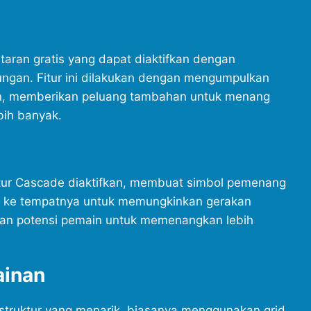
taran gratis yang dapat diaktifkan dengan
ngan. Fitur ini dilakukan dengan mengumpulkan
n, memberikan peluang tambahan untuk menang
bih banyak.
itur Cascade diaktifkan, membuat simbol pemenang
uh ke tempatnya untuk memungkinkan gerakan
tkan potensi pemain untuk memenangkan lebih
ainan
 struktur yang menarik, biasanya menggunakan grid