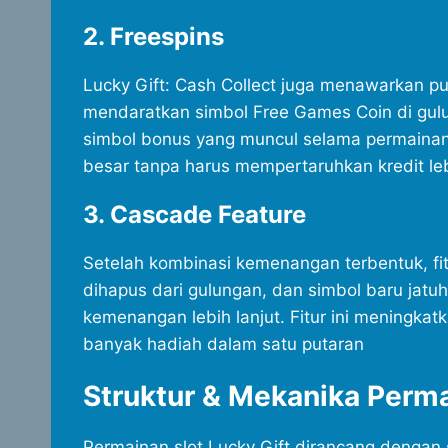
2. Freespins
Lucky Gift: Cash Collect juga menawarkan pu
mendaratkan simbol Free Games Coin di gulu
simbol bonus yang muncul selama permaina
besar tanpa harus mempertaruhkan kredit le
3. Cascade Feature
Setelah kombinasi kemenangan terbentuk, f
dihapus dari gulungan, dan simbol baru jat
kemenangan lebih lanjut. Fitur ini meningka
banyak hadiah dalam satu putaran
Struktur & Mekanika Perm
Permainan slot Lucky Gift dirancang dengan