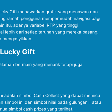
ucky Gift menawarkan grafik yang menawan dan
 yang ramah pengguna mempermudah navigasi bagi
 itu, adanya variabel RTP yang tinggi
 lebih dari setiap taruhan yang mereka pasang,
n mengasyikkan.
Lucky Gift
laman bermain yang menarik tetapi juga
 ini adalah simbol Cash Collect yang dapat memicu
n simbol ini dan simbol nilai pada gulungan 1 atau
a simbol cash prizes yang terlihat.