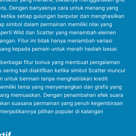
baris. ​Dengan banyaknya cara untuk menang yang
ketika setiap gulungan berputar dan menghasilkan
p simbol dalam permainan memiliki nilai yang
eperti Wild dan Scatter yang menambah elemen
angan. Fitur ini tidak hanya menambah variasi
uang kepada pemain untuk meraih hadiah besar.
p berbagai fitur bonus yang membuat pengalaman
 sering kali diaktifkan ketika simbol Scatter muncul
n untuk bermain tanpa menghabiskan kredit
i memiliki tema yang menyenangkan dan grafis yang
 yang memuaskan. Dengan penambahan efek suara
ptakan suasana permainan yang penuh kegembiraan
menjadikannya pilihan populer di kalangan
tif