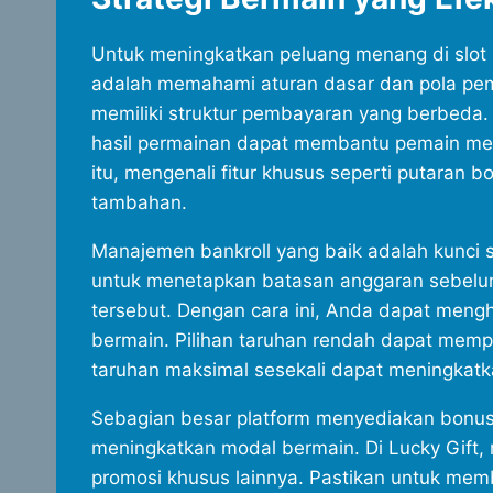
Untuk meningkatkan peluang menang di slot L
adalah memahami aturan dasar dan pola pem
memiliki struktur pembayaran yang berbeda
hasil permainan dapat membantu pemain mere
itu, mengenali fitur khusus seperti putaran
tambahan.
​Manajemen bankroll yang baik adalah kunci 
untuk menetapkan batasan anggaran sebelu
tersebut. Dengan cara ini, Anda dapat meng
bermain. Pilihan taruhan rendah dapat mem
taruhan maksimal sesekali dapat meningkatk
Sebagian besar platform menyediakan bonus
meningkatkan modal bermain. Di Lucky Gift
promosi khusus lainnya. Pastikan untuk mem