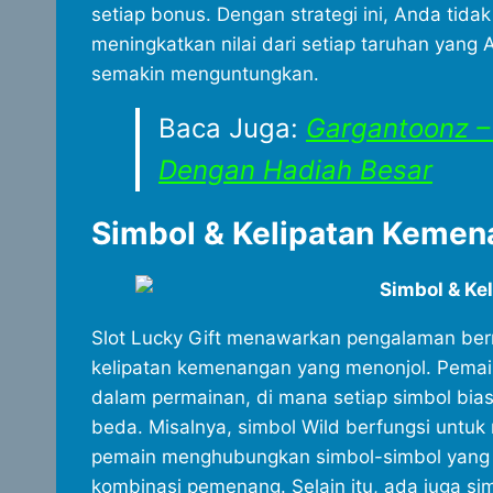
setiap bonus. Dengan strategi ini, Anda tid
meningkatkan nilai dari setiap taruhan yan
semakin menguntungkan.
Baca Juga:
Gargantoonz – 
Dengan Hadiah Besar
Simbol & Kelipatan Keme
Slot Lucky Gift menawarkan pengalaman ber
kelipatan kemenangan yang menonjol. Pema
dalam permainan, di mana setiap simbol bia
beda. Misalnya, simbol Wild berfungsi untu
pemain menghubungkan simbol-simbol yang 
kombinasi pemenang. Selain itu, ada juga sim