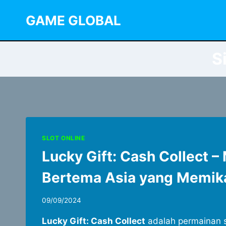
Skip
GAME GLOBAL
to
content
S
SLOT ONLINE
Lucky Gift: Cash Collect –
Bertema Asia yang Memik
09/09/2024
Lucky Gift: Cash Collect
adalah permainan s