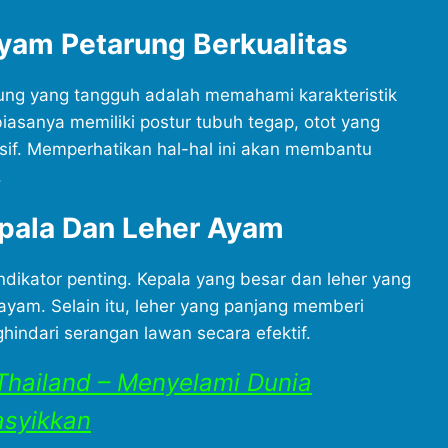
yam Petarung Berkualitas
ng yang tangguh adalah memahami karakteristik
asanya memiliki postur tubuh tegap, otot yang
esif. Memperhatikan hal-hal ini akan membantu
.
pala Dan Leher Ayam
ndikator penting. Kepala yang besar dan leher yang
yam. Selain itu, leher yang panjang memberi
indari serangan lawan secara efektif.
hailand – Menyelami Dunia
syikkan