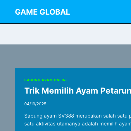
Skip
GAME GLOBAL
to
content
SABUNG AYAM ONLINE
Trik Memilih Ayam Petar
04/19/2025
Sabung ayam SV388 merupakan salah satu pla
satu aktivitas utamanya adalah memilih ayam