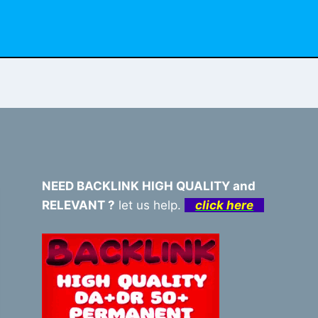
NEED BACKLINK HIGH QUALITY and
RELEVANT ?
let us help.
click here