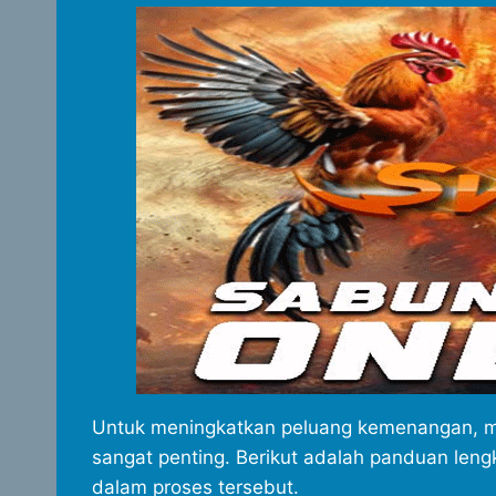
Untuk meningkatkan peluang kemenangan, me
sangat penting. Berikut adalah panduan le
dalam proses tersebut.