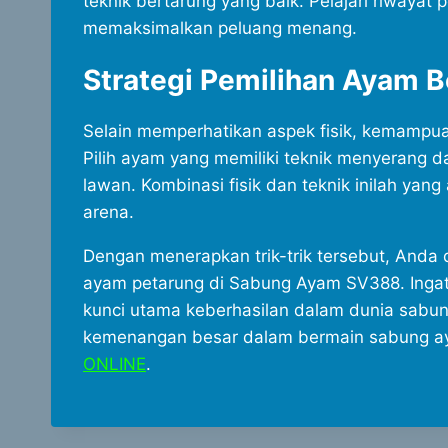
teknik bertarung yang baik. Pelajari riwayat
memaksimalkan peluang menang.
Strategi Pemilihan Ayam 
Selain memperhatikan aspek fisik, kemampuan
Pilih ayam yang memiliki teknik menyerang
lawan. Kombinasi fisik dan teknik inilah ya
arena.
Dengan menerapkan trik-trik tersebut, Anda
ayam petarung di Sabung Ayam SV388. Ingat
kunci utama keberhasilan dalam dunia sabung
kemenangan besar dalam bermain sabung ayam
ONLINE
.