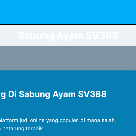
Sabung Ayam SV388
ung Di Sabung Ayam SV388
tform judi online yang populer, di mana salah
 petarung terbaik.