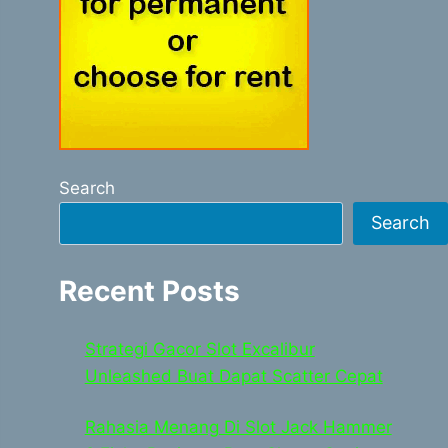
Search
Search
Recent Posts
Strategi Gacor Slot Excalibur
Unleashed Buat Dapat Scatter Cepat
Rahasia Menang Di Slot Jack Hammer