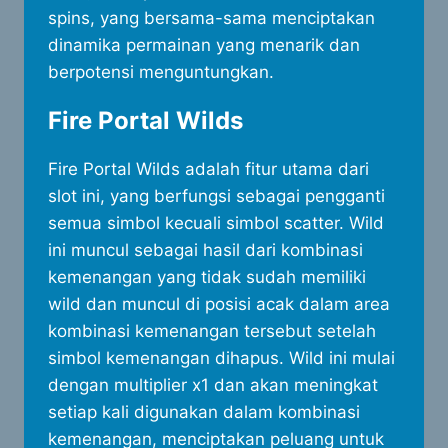
spins, yang bersama-sama menciptakan
dinamika permainan yang menarik dan
berpotensi menguntungkan.
Fire Portal Wilds
Fire Portal Wilds adalah fitur utama dari
slot ini, yang berfungsi sebagai pengganti
semua simbol kecuali simbol scatter. Wild
ini muncul sebagai hasil dari kombinasi
kemenangan yang tidak sudah memiliki
wild dan muncul di posisi acak dalam area
kombinasi kemenangan tersebut setelah
simbol kemenangan dihapus. Wild ini mulai
dengan multiplier x1 dan akan meningkat
setiap kali digunakan dalam kombinasi
kemenangan, menciptakan peluang untuk