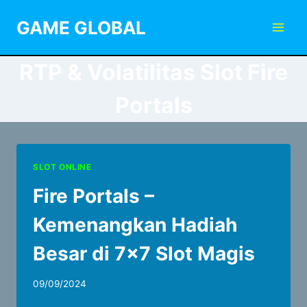
Skip
GAME GLOBAL
to
content
RTP & Volatilitas Slot Fire
Portals
SLOT ONLINE
Fire Portals –
Kemenangkan Hadiah
Besar di 7×7 Slot Magis
09/09/2024