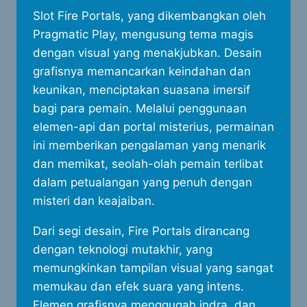
​Slot Fire Portals, yang dikembangkan oleh
Pragmatic Play, mengusung tema magis
dengan visual yang menakjubkan.​ Desain
grafisnya memancarkan keindahan dan
keunikan, menciptakan suasana imersif
bagi para pemain. Melalui penggunaan
elemen-api dan portal misterius, permainan
ini memberikan pengalaman yang menarik
dan memikat, seolah-olah pemain terlibat
dalam petualangan yang penuh dengan
misteri dan keajaiban.
Dari segi desain, Fire Portals dirancang
dengan teknologi mutakhir, yang
memungkinkan tampilan visual yang sangat
memukau dan efek suara yang intens.
Elemen grafisnya menggugah indra, dan