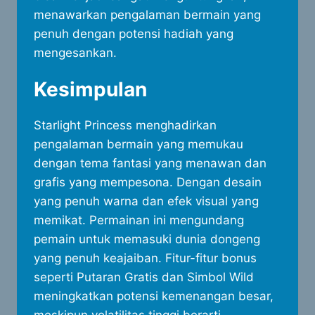
menawarkan pengalaman bermain yang
penuh dengan potensi hadiah yang
mengesankan.
Kesimpulan
Starlight Princess menghadirkan
pengalaman bermain yang memukau
dengan tema fantasi yang menawan dan
grafis yang mempesona. Dengan desain
yang penuh warna dan efek visual yang
memikat. Permainan ini mengundang
pemain untuk memasuki dunia dongeng
yang penuh keajaiban. Fitur-fitur bonus
seperti Putaran Gratis dan Simbol Wild
meningkatkan potensi kemenangan besar,