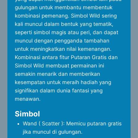
gulungan untuk membantu membentuk
kombinasi pemenang. Simbol Wild sering
kali muncul dalam bentuk yang tematik,
seperti simbol magis atau peri, dan dapat
muncul dengan pengganda tambahan
untuk meningkatkan nilai kemenangan.
Kombinasi antara fitur Putaran Gratis dan
Simbol Wild membuat permainan ini
semakin menarik dan memberikan
kesempatan untuk meraih hadiah yang
signifikan dalam dunia fantasi yang
menawan.
Simbol
Wand ( Scatter ): Memicu putaran gratis
jika muncul di gulungan.