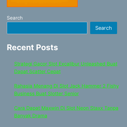
Search
Search
Recent Posts
Strategi Gacor Slot Excalibur Unleashed Buat
Dapat Scatter Cepat
Rahasia Menang Di Slot Jack Hammer 2 Fishy
Business Buat Slotter Senior
Cara Dapat Maxwin Di Slot Neon Staxx Tanpa
Banyak Drama