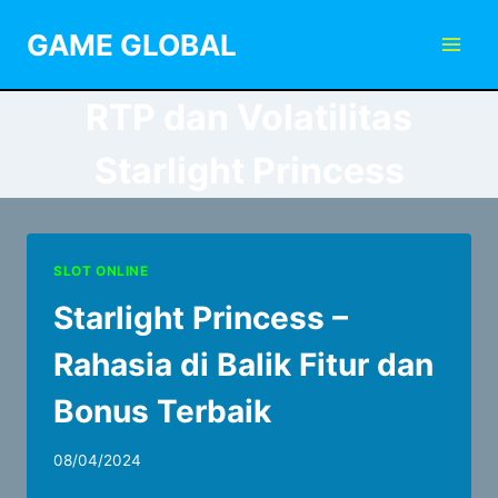
Skip
GAME GLOBAL
to
content
RTP dan Volatilitas
Starlight Princess
SLOT ONLINE
Starlight Princess –
Rahasia di Balik Fitur dan
Bonus Terbaik
08/04/2024