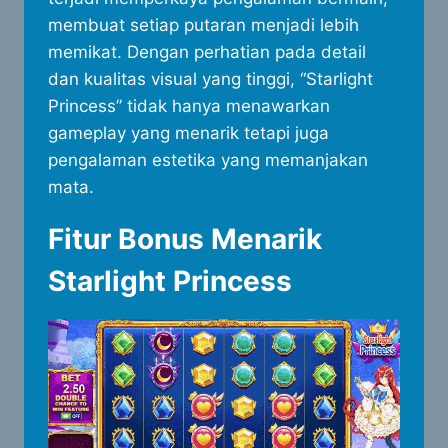
membuat setiap putaran menjadi lebih
memikat. Dengan perhatian pada detail
dan kualitas visual yang tinggi, “Starlight
Princess” tidak hanya menawarkan
gameplay yang menarik tetapi juga
pengalaman estetika yang memanjakan
mata.
Fitur Bonus Menarik
Starlight Princess