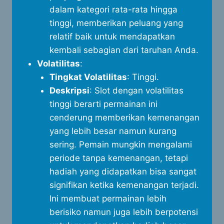
dalam kategori rata-rata hingga
tinggi, memberikan peluang yang
relatif baik untuk mendapatkan
kembali sebagian dari taruhan Anda.
Volatilitas
:
Tingkat Volatilitas
: Tinggi.
Deskripsi
: Slot dengan volatilitas
tinggi berarti permainan ini
cenderung memberikan kemenangan
yang lebih besar namun kurang
sering. Pemain mungkin mengalami
periode tanpa kemenangan, tetapi
hadiah yang didapatkan bisa sangat
signifikan ketika kemenangan terjadi.
Ini membuat permainan lebih
berisiko namun juga lebih berpotensi