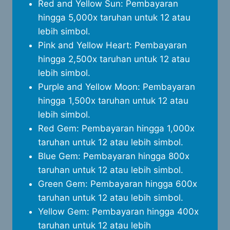
Red and Yellow Sun: Pembayaran
hingga 5,000x taruhan untuk 12 atau
lebih simbol.
Pink and Yellow Heart: Pembayaran
hingga 2,500x taruhan untuk 12 atau
lebih simbol.
Purple and Yellow Moon: Pembayaran
hingga 1,500x taruhan untuk 12 atau
lebih simbol.
Red Gem: Pembayaran hingga 1,000x
taruhan untuk 12 atau lebih simbol.
Blue Gem: Pembayaran hingga 800x
taruhan untuk 12 atau lebih simbol.
Green Gem: Pembayaran hingga 600x
taruhan untuk 12 atau lebih simbol.
Yellow Gem: Pembayaran hingga 400x
taruhan untuk 12 atau lebih