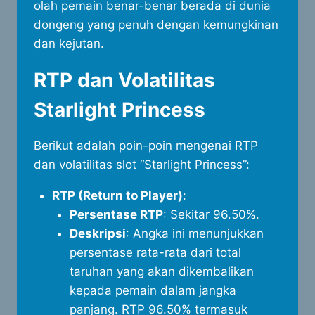
olah pemain benar-benar berada di dunia
dongeng yang penuh dengan kemungkinan
dan kejutan.
RTP dan Volatilitas
Starlight Princess
Berikut adalah poin-poin mengenai RTP
dan volatilitas slot “Starlight Princess”:
RTP (Return to Player)
:
Persentase RTP
: Sekitar 96.50%.
Deskripsi
: Angka ini menunjukkan
persentase rata-rata dari total
taruhan yang akan dikembalikan
kepada pemain dalam jangka
panjang. RTP 96.50% termasuk