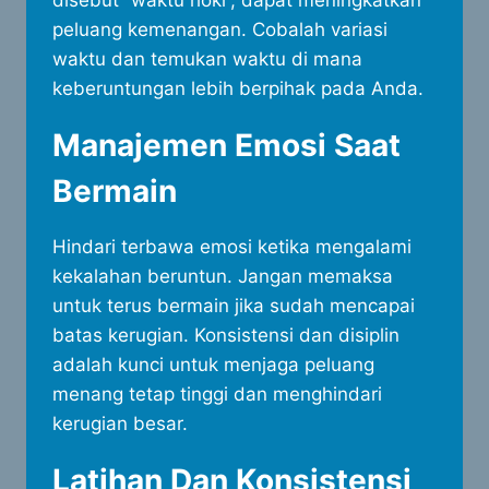
disebut “waktu hoki”, dapat meningkatkan
peluang kemenangan. Cobalah variasi
waktu dan temukan waktu di mana
keberuntungan lebih berpihak pada Anda.
Manajemen Emosi Saat
Bermain
Hindari terbawa emosi ketika mengalami
kekalahan beruntun. Jangan memaksa
untuk terus bermain jika sudah mencapai
batas kerugian. Konsistensi dan disiplin
adalah kunci untuk menjaga peluang
menang tetap tinggi dan menghindari
kerugian besar.
Latihan Dan Konsistensi