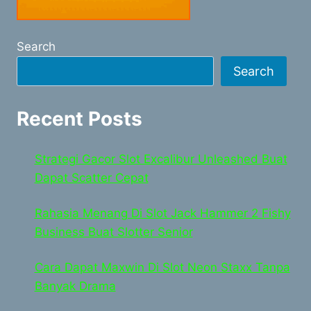
Search
Search
Recent Posts
Strategi Gacor Slot Excalibur Unleashed Buat
Dapat Scatter Cepat
Rahasia Menang Di Slot Jack Hammer 2 Fishy
Business Buat Slotter Senior
Cara Dapat Maxwin Di Slot Neon Staxx Tanpa
Banyak Drama