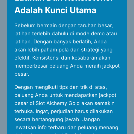
Adalah Kunci Utama
Sebelum bermain dengan taruhan besar,
latihan terlebih dahulu di mode demo atau
latihan. Dengan banyak berlatih, Anda
akan lebih paham pola dan strategi yang
efektif. Konsistensi dan kesabaran akan
memperbesar peluang Anda meraih jackpot
besar.
Dengan mengikuti tips dan trik di atas,
peluang Anda untuk mendapatkan jackpot
besar di Slot Alchemy Gold akan semakin
terbuka. Ingat, perjudian harus dilakukan
secara bertanggung jawab. Jangan
lewatkan info terbaru dan peluang menang