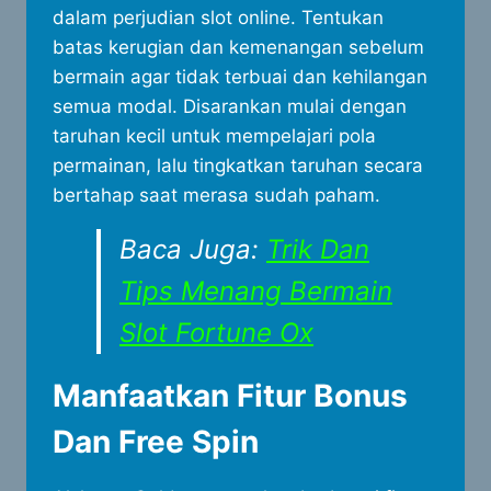
dalam perjudian slot online. Tentukan
batas kerugian dan kemenangan sebelum
bermain agar tidak terbuai dan kehilangan
semua modal. Disarankan mulai dengan
taruhan kecil untuk mempelajari pola
permainan, lalu tingkatkan taruhan secara
bertahap saat merasa sudah paham.
Baca Juga:
Trik Dan
Tips Menang Bermain
Slot Fortune Ox
Manfaatkan Fitur Bonus
Dan Free Spin