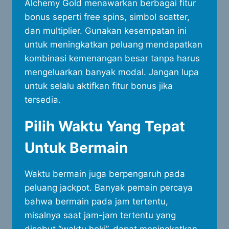
Alchemy Gold menawarkan berbagai fitur
bonus seperti free spins, simbol scatter,
dan multiplier. Gunakan kesempatan ini
untuk meningkatkan peluang mendapatkan
kombinasi kemenangan besar tanpa harus
mengeluarkan banyak modal. Jangan lupa
untuk selalu aktifkan fitur bonus jika
tersedia.
Pilih Waktu Yang Tepat
Untuk Bermain
Waktu bermain juga berpengaruh pada
peluang jackpot. Banyak pemain percaya
bahwa bermain pada jam tertentu,
misalnya saat jam-jam tertentu yang