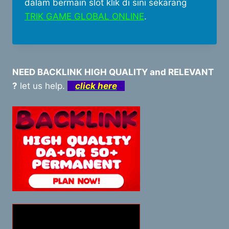
dalam bermain slot klik di sini sekarang
TRIK GAME GLOBAL ONLINE
.
NEED BACKLINK HIGH QUALITY and RELEVANT
?
let us help.
click here