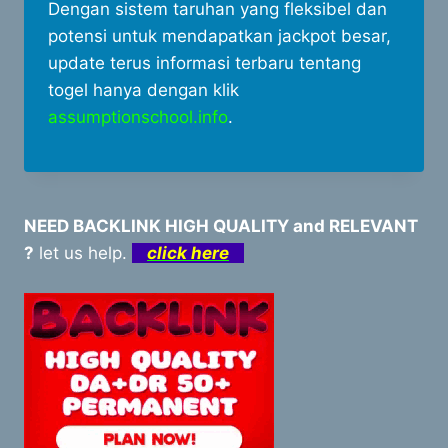
Dengan sistem taruhan yang fleksibel dan
potensi untuk mendapatkan jackpot besar,
update terus informasi terbaru tentang
togel hanya dengan klik
assumptionschool.info
.
NEED BACKLINK HIGH QUALITY and RELEVANT
?
let us help.
click here