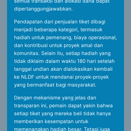
semua transaksi dan alokasi dana dapat
dipertanggungjawabkan.
Pendapatan dari penjualan tiket dibagi
menjadi beberapa kategori, termasuk
hadiah untuk pemenang, biaya operasional,
dan kontribusi untuk proyek amal dan
komunitas. Selain itu, setiap hadiah yang
tidak diklaim dalam waktu 180 hari setelah
tanggal undian akan dialokasikan kembali
ke NLDF untuk mendanai proyek-proyek
yang bermanfaat bagi masyarakat.
Dengan mekanisme yang jelas dan
transparan ini, pemain dapat yakin bahwa
setiap tiket yang mereka beli tidak hanya
memberikan kesempatan untuk
memenangkan hadiah besar. Tetapi juga