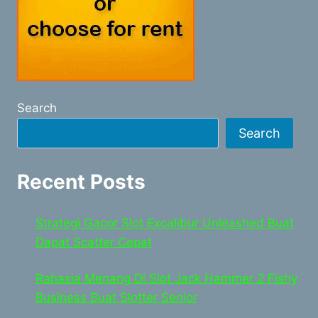
Search
Search
Recent Posts
Strategi Gacor Slot Excalibur Unleashed Buat
Dapat Scatter Cepat
Rahasia Menang Di Slot Jack Hammer 2 Fishy
Business Buat Slotter Senior