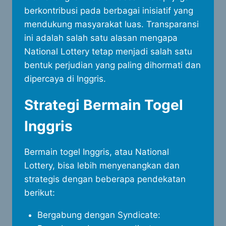
berkontribusi pada berbagai inisiatif yang
mendukung masyarakat luas. Transparansi
ini adalah salah satu alasan mengapa
National Lottery tetap menjadi salah satu
bentuk perjudian yang paling dihormati dan
dipercaya di Inggris.
Strategi Bermain Togel
Inggris
Bermain togel Inggris, atau National
Lottery, bisa lebih menyenangkan dan
strategis dengan beberapa pendekatan
berikut:
Bergabung dengan Syndicate: