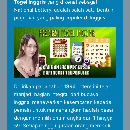
Togel Inggris
yang dikenal sebagai
National Lottery, adalah salah satu bentuk
perjudian yang paling populer di Inggris.
Didirikan pada tahun 1994, lotere ini telah
menjadi bagian integral dari budaya
Inggris, menawarkan kesempatan kepada
pemain untuk memenangkan hadiah besar
dengan memilih enam angka dari 1 hingga
59. Setiap minggu, jutaan orang membeli