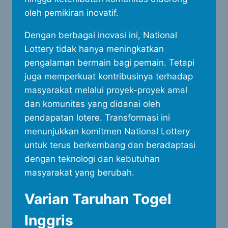
oleh pemikiran inovatif.
Dengan berbagai inovasi ini, National
Lottery tidak hanya meningkatkan
pengalaman bermain bagi pemain. Tetapi
juga memperkuat kontribusinya terhadap
masyarakat melalui proyek-proyek amal
dan komunitas yang didanai oleh
pendapatan lotere. Transformasi ini
menunjukkan komitmen National Lottery
untuk terus berkembang dan beradaptasi
dengan teknologi dan kebutuhan
masyarakat yang berubah.
Varian Taruhan Togel
Inggris