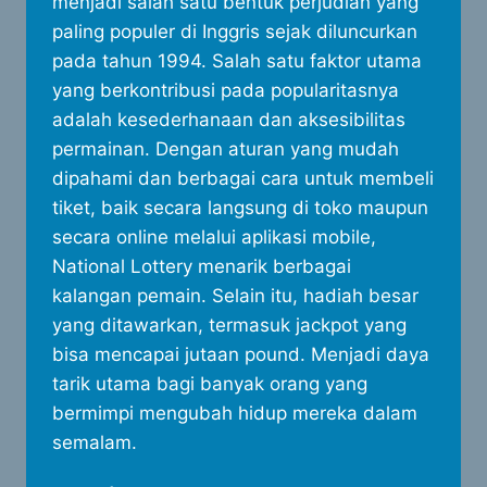
menjadi salah satu bentuk perjudian yang
paling populer di Inggris sejak diluncurkan
pada tahun 1994. Salah satu faktor utama
yang berkontribusi pada popularitasnya
adalah kesederhanaan dan aksesibilitas
permainan. Dengan aturan yang mudah
dipahami dan berbagai cara untuk membeli
tiket, baik secara langsung di toko maupun
secara online melalui aplikasi mobile,
National Lottery menarik berbagai
kalangan pemain. Selain itu, hadiah besar
yang ditawarkan, termasuk jackpot yang
bisa mencapai jutaan pound. Menjadi daya
tarik utama bagi banyak orang yang
bermimpi mengubah hidup mereka dalam
semalam.