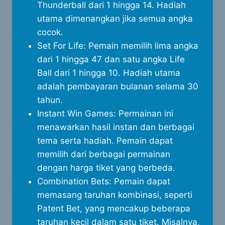
Thunderball dari 1 hingga 14. Hadiah
utama dimenangkan jika semua angka
cocok.
Set For Life: Pemain memilih lima angka
dari 1 hingga 47 dan satu angka Life
Ball dari 1 hingga 10. Hadiah utama
adalah pembayaran bulanan selama 30
tahun.
Instant Win Games: Permainan ini
menawarkan hasil instan dan berbagai
tema serta hadiah. Pemain dapat
memilih dari berbagai permainan
dengan harga tiket yang berbeda.
Combination Bets: Pemain dapat
memasang taruhan kombinasi, seperti
Patent Bet, yang mencakup beberapa
taruhan kecil dalam satu tiket. Misalnya,