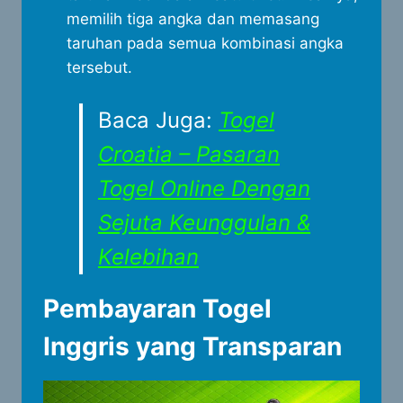
memilih tiga angka dan memasang
taruhan pada semua kombinasi angka
tersebut.
Baca Juga:
Togel
Croatia – Pasaran
Togel Online Dengan
Sejuta Keunggulan &
Kelebihan
Pembayaran Togel
Inggris yang Transparan