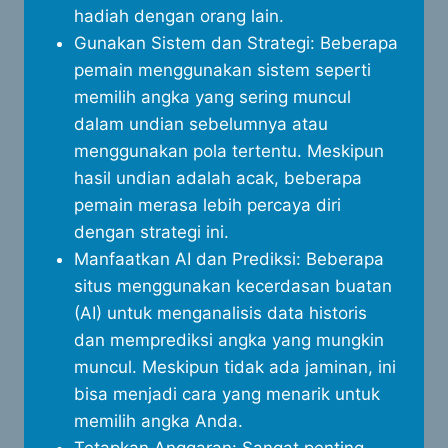
hadiah dengan orang lain.
Gunakan Sistem dan Strategi: Beberapa
pemain menggunakan sistem seperti
memilih angka yang sering muncul
dalam undian sebelumnya atau
menggunakan pola tertentu. Meskipun
hasil undian adalah acak, beberapa
pemain merasa lebih percaya diri
dengan strategi ini.
Manfaatkan AI dan Prediksi: Beberapa
situs menggunakan kecerdasan buatan
(AI) untuk menganalisis data historis
dan memprediksi angka yang mungkin
muncul. Meskipun tidak ada jaminan, ini
bisa menjadi cara yang menarik untuk
memilih angka Anda.
Tetapkan Anggaran: Sangat penting