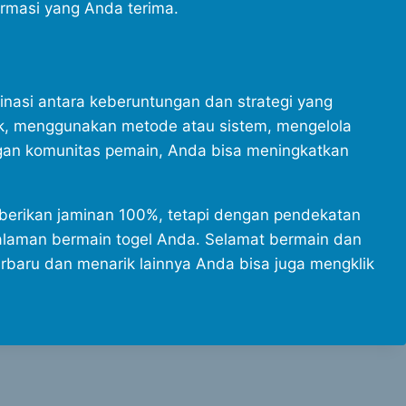
rmasi yang Anda terima.
nasi antara keberuntungan dan strategi yang
k, menggunakan metode atau sistem, mengelola
gan komunitas pemain, Anda bisa meningkatkan
mberikan jaminan 100%, tetapi dengan pendekatan
laman bermain togel Anda. Selamat bermain dan
erbaru dan menarik lainnya Anda bisa juga mengklik