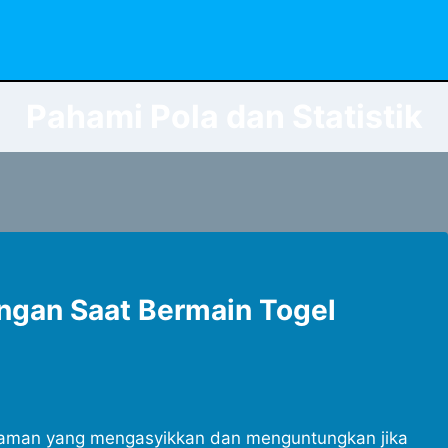
Pahami Pola dan Statistik
ngan Saat Bermain Togel
alaman yang mengasyikkan dan menguntungkan jika