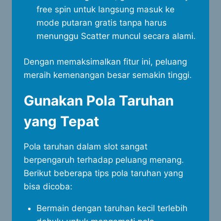
free spin untuk langsung masuk ke
mode putaran gratis tanpa harus
menunggu Scatter muncul secara alami.
Dengan memaksimalkan fitur ini, peluang
meraih kemenangan besar semakin tinggi.
Gunakan Pola Taruhan
yang Tepat
Pola taruhan dalam slot sangat
berpengaruh terhadap peluang menang.
Berikut beberapa tips pola taruhan yang
bisa dicoba:
Bermain dengan taruhan kecil terlebih