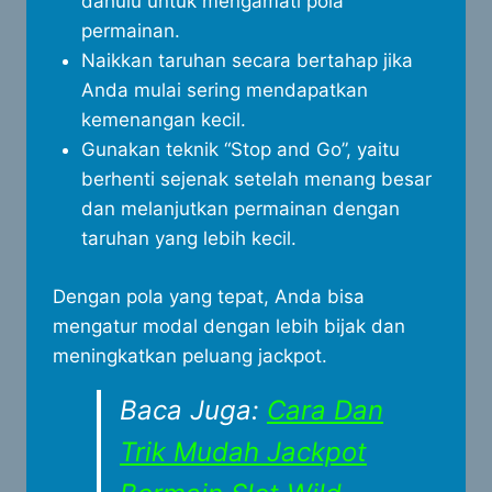
dahulu untuk mengamati pola
permainan.
Naikkan taruhan secara bertahap jika
Anda mulai sering mendapatkan
kemenangan kecil.
Gunakan teknik “Stop and Go”, yaitu
berhenti sejenak setelah menang besar
dan melanjutkan permainan dengan
taruhan yang lebih kecil.
Dengan pola yang tepat, Anda bisa
mengatur modal dengan lebih bijak dan
meningkatkan peluang jackpot.
Baca Juga:
Cara Dan
Trik Mudah Jackpot