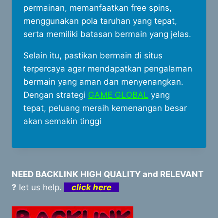
permainan, memanfaatkan free spins,
menggunakan pola taruhan yang tepat,
serta memiliki batasan bermain yang jelas.
Selain itu, pastikan bermain di situs
terpercaya agar mendapatkan pengalaman
bermain yang aman dan menyenangkan.
Dengan strategi
GAME GLOBAL
yang
tepat, peluang meraih kemenangan besar
akan semakin tinggi
NEED BACKLINK HIGH QUALITY and RELEVANT
?
let us help.
click here