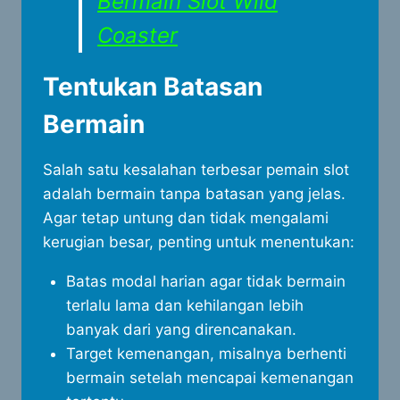
Bermain Slot Wild
Coaster
Tentukan Batasan
Bermain
Salah satu kesalahan terbesar pemain slot
adalah bermain tanpa batasan yang jelas.
Agar tetap untung dan tidak mengalami
kerugian besar, penting untuk menentukan:
Batas modal harian agar tidak bermain
terlalu lama dan kehilangan lebih
banyak dari yang direncanakan.
Target kemenangan, misalnya berhenti
bermain setelah mencapai kemenangan