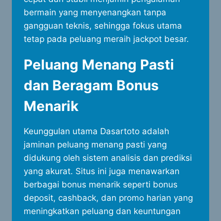
bermain yang menyenangkan tanpa
gangguan teknis, sehingga fokus utama
tetap pada peluang meraih jackpot besar.
Peluang Menang Pasti
dan Beragam Bonus
Menarik
Keunggulan utama Dasartoto adalah
jaminan peluang menang pasti yang
didukung oleh sistem analisis dan prediksi
yang akurat. Situs ini juga menawarkan
berbagai bonus menarik seperti bonus
deposit, cashback, dan promo harian yang
meningkatkan peluang dan keuntungan