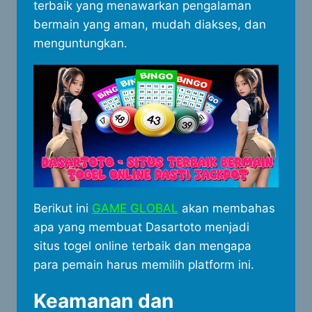
terbaik yang menawarkan pengalaman
bermain yang aman, mudah diakses, dan
menguntungkan.
Berikut ini
GAME GLOBAL
akan membahas
apa yang membuat Dasartoto menjadi
situs togel online terbaik dan mengapa
para pemain harus memilih platform ini.
Keamanan dan