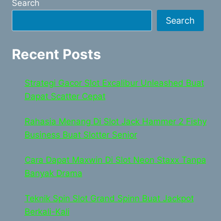
Search
Search
Recent Posts
Strategi Gacor Slot Excalibur Unleashed Buat
Dapat Scatter Cepat
Rahasia Menang Di Slot Jack Hammer 2 Fishy
Business Buat Slotter Senior
Cara Dapat Maxwin Di Slot Neon Staxx Tanpa
Banyak Drama
Teknik Spin Slot Grand Spinn Buat Jackpot
Berkali-Kali