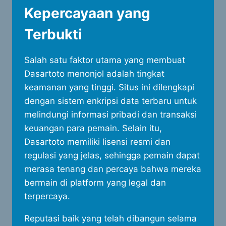
Kepercayaan yang
Terbukti
Salah satu faktor utama yang membuat
Dasartoto menonjol adalah tingkat
keamanan yang tinggi. Situs ini dilengkapi
dengan sistem enkripsi data terbaru untuk
melindungi informasi pribadi dan transaksi
keuangan para pemain. Selain itu,
Dasartoto memiliki lisensi resmi dan
regulasi yang jelas, sehingga pemain dapat
merasa tenang dan percaya bahwa mereka
bermain di platform yang legal dan
terpercaya.
Reputasi baik yang telah dibangun selama