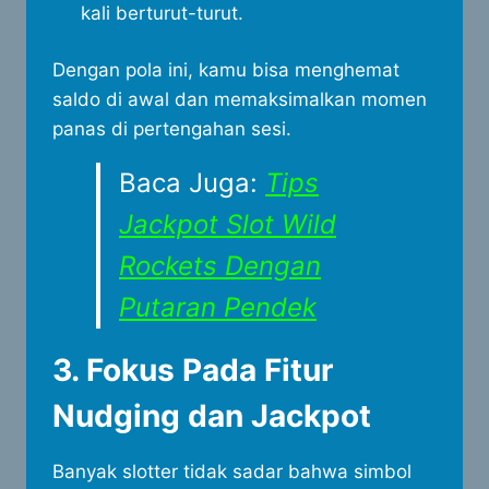
kali berturut-turut.
Dengan pola ini, kamu bisa menghemat
saldo di awal dan memaksimalkan momen
panas di pertengahan sesi.
Baca Juga:
Tips
Jackpot Slot Wild
Rockets Dengan
Putaran Pendek
3. Fokus Pada Fitur
Nudging dan Jackpot
Banyak slotter tidak sadar bahwa simbol