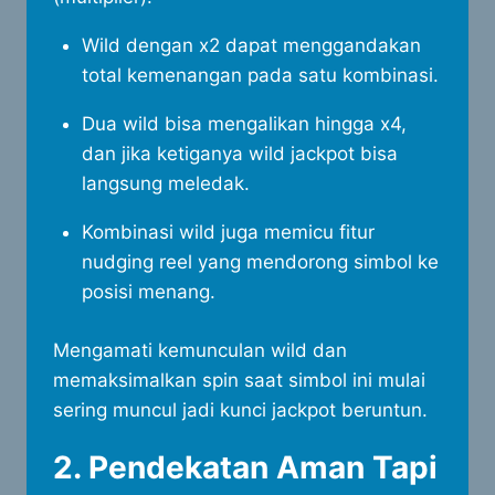
Wild dengan x2 dapat menggandakan
total kemenangan pada satu kombinasi.
Dua wild bisa mengalikan hingga x4,
dan jika ketiganya wild jackpot bisa
langsung meledak.
Kombinasi wild juga memicu fitur
nudging reel yang mendorong simbol ke
posisi menang.
Mengamati kemunculan wild dan
memaksimalkan spin saat simbol ini mulai
sering muncul jadi kunci jackpot beruntun.
2. Pendekatan Aman Tapi