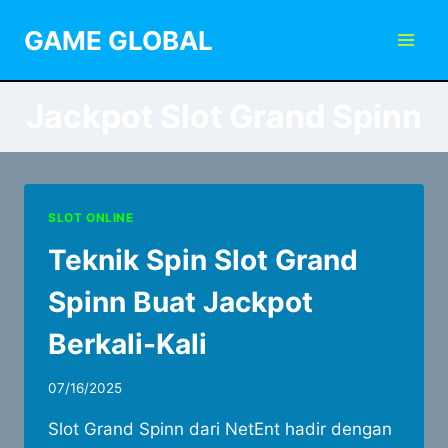
Skip
GAME GLOBAL
to
content
Jackpot Slot Grand Spinn
SLOT ONLINE
Teknik Spin Slot Grand
Spinn Buat Jackpot
Berkali-Kali
07/16/2025
Slot Grand Spinn dari NetEnt hadir dengan