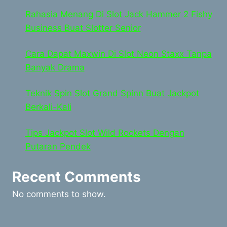
Rahasia Menang Di Slot Jack Hammer 2 Fishy
Business Buat Slotter Senior
Cara Dapat Maxwin Di Slot Neon Staxx Tanpa
Banyak Drama
Teknik Spin Slot Grand Spinn Buat Jackpot
Berkali-Kali
Tips Jackpot Slot Wild Rockets Dengan
Putaran Pendek
Recent Comments
No comments to show.