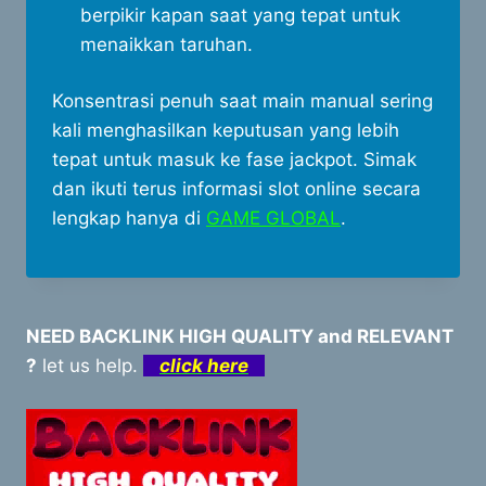
berpikir kapan saat yang tepat untuk
menaikkan taruhan.
Konsentrasi penuh saat main manual sering
kali menghasilkan keputusan yang lebih
tepat untuk masuk ke fase jackpot. Simak
dan ikuti terus informasi slot online secara
lengkap hanya di
GAME GLOBAL
.
NEED BACKLINK HIGH QUALITY and RELEVANT
?
let us help.
click here