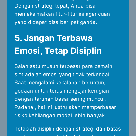
Dengan strategi tepat, Anda bisa
memaksimalkan fitur-fitur ini agar cuan
yang didapat bisa berlipat ganda.
5. Jangan Terbawa
Emosi, Tetap Disiplin
Salah satu musuh terbesar para pemain
slot adalah emosi yang tidak terkendali.
Saat mengalami kekalahan beruntun,
godaan untuk terus mengejar kerugian
dengan taruhan besar sering muncul.
Padahal, hal ini justru akan memperbesar
risiko kehilangan modal lebih banyak.
Tetaplah disiplin dengan strategi dan batas