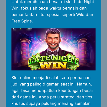
Untuk meraih cuan besar di slot Late Night
Win, fokuslah pada waktu bermain dan
pemanfaatan fitur spesial seperti Wild dan
Free Spins.
Slot online menjadi salah satu permainan
judi yang paling digemari saat ini. Namun,
agar bisa mendapatkan keuntungan besar
dari game ini, Anda perlu strategi dan tips
khusus supaya peluang menang semakin