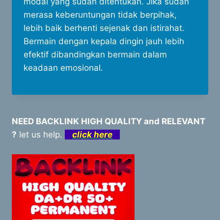
modal yang sudah ditentukan. Jika sudah
merasa keberuntungan tidak berpihak,
lebih baik berhenti sejenak dan istirahat.
Bermain dengan kepala dingin jauh lebih
efektif dibandingkan bermain dalam
keadaan emosional.
NEED BACKLINK HIGH QUALITY and RELEVANT
?
let us help.
click here