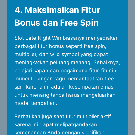
4. Maksimalkan Fitur
Bonus dan Free Spin
Slot Late Night Win biasanya menyediakan
berbagai fitur bonus seperti free spin,
multiplier, dan wild symbol yang dapat
meningkatkan peluang menang. Sebaiknya,
pelajari kapan dan bagaimana fitur-fitur ini
muncul. Jangan ragu memanfaatkan free
spin karena ini adalah kesempatan emas
untuk menang tanpa harus mengeluarkan
modal tambahan.
Perhatikan juga saat fitur multiplier aktif,
karena ini dapat melipatgandakan
kemenangan Anda dengan signifikan.