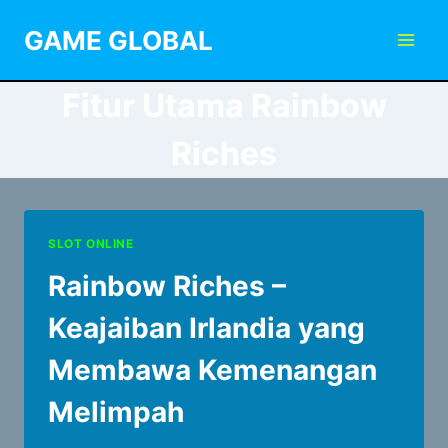
Skip
GAME GLOBAL
to
content
Fitur Utama Rainbow
Riches
SLOT ONLINE
Rainbow Riches –
Keajaiban Irlandia yang
Membawa Kemenangan
Melimpah