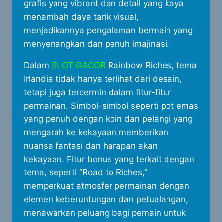
grafis yang vibrant dan detail yang kaya
menambah daya tarik visual,
menjadikannya pengalaman bermain yang
menyenangkan dan penuh imajinasi.
Dalam
SLOT GACOR
Rainbow Riches, tema
Irlandia tidak hanya terlihat dari desain,
tetapi juga tercermin dalam fitur-fitur
permainan. Simbol-simbol seperti pot emas
yang penuh dengan koin dan pelangi yang
mengarah ke kekayaan memberikan
nuansa fantasi dan harapan akan
kekayaan. Fitur bonus yang terkait dengan
tema, seperti “Road to Riches,”
memperkuat atmosfer permainan dengan
elemen keberuntungan dan petualangan,
menawarkan peluang bagi pemain untuk