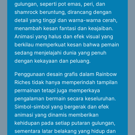
gulungan, seperti pot emas, peri, dan
shamrock beruntung, dirancang dengan
detail yang tinggi dan warna-warna cerah,
menambah kesan fantasi dan keajaiban.
Animasi yang halus dan efek visual yang
berkilau memperkuat kesan bahwa pemain
sedang menjelajahi dunia yang penuh
dengan kekayaan dan peluang.
Penggunaan desain grafis dalam Rainbow
Riches tidak hanya memperindah tampilan
permainan tetapi juga memperkaya
pengalaman bermain secara keseluruhan.
Simbol-simbol yang bergerak dan efek
animasi yang dinamis memberikan
kehidupan pada setiap putaran gulungan,
sementara latar belakang yang hidup dan