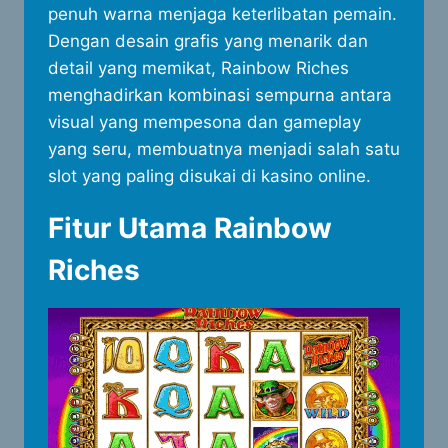
penuh warna menjaga keterlibatan pemain.
Dengan desain grafis yang menarik dan
detail yang memikat, Rainbow Riches
menghadirkan kombinasi sempurna antara
visual yang mempesona dan gameplay
yang seru, membuatnya menjadi salah satu
slot yang paling disukai di kasino online.
Fitur Utama Rainbow
Riches