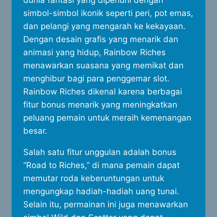
dunia fantasi yang dipenuhi dengan
simbol-simbol ikonik seperti peri, pot emas,
dan pelangi yang mengarah ke kekayaan.
Dengan desain grafis yang menarik dan
animasi yang hidup, Rainbow Riches
menawarkan suasana yang memikat dan
menghibur bagi para penggemar slot.
Rainbow Riches dikenal karena berbagai
fitur bonus menarik yang meningkatkan
peluang pemain untuk meraih kemenangan
besar.
Salah satu fitur unggulan adalah bonus
“Road to Riches,” di mana pemain dapat
memutar roda keberuntungan untuk
mengungkap hadiah-hadiah uang tunai.
Selain itu, permainan ini juga menawarkan