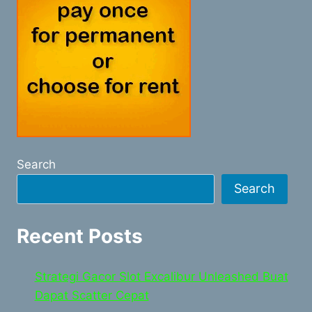
Search
Search
Recent Posts
Strategi Gacor Slot Excalibur Unleashed Buat
Dapat Scatter Cepat