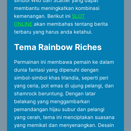
simbol Wild dan Scatter yang dapat
membantu meningkatkan kombinasi
kemenangan. Berikut ini
SLOT
ONLINE
akan membahas tentang berita
terbaru yang harus anda ketahui.
Tema Rainbow Riches
Permainan ini membawa pemain ke dalam
dunia fantasi yang dipenuhi dengan
simbol-simbol khas Irlandia, seperti peri
yang ceria, pot emas di ujung pelangi, dan
shamrock beruntung. Dengan latar
belakang yang menggambarkan
pemandangan hijau subur dan pelangi
yang cerah, tema ini menciptakan suasana
yang memikat dan menyenangkan. Desain