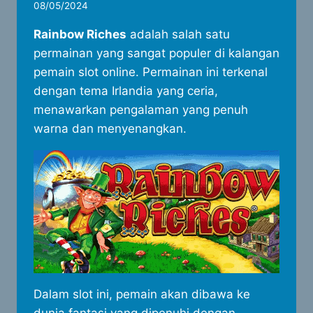
08/05/2024
Rainbow Riches
adalah salah satu
permainan yang sangat populer di kalangan
pemain slot online. Permainan ini terkenal
dengan tema Irlandia yang ceria,
menawarkan pengalaman yang penuh
warna dan menyenangkan.
Dalam slot ini, pemain akan dibawa ke