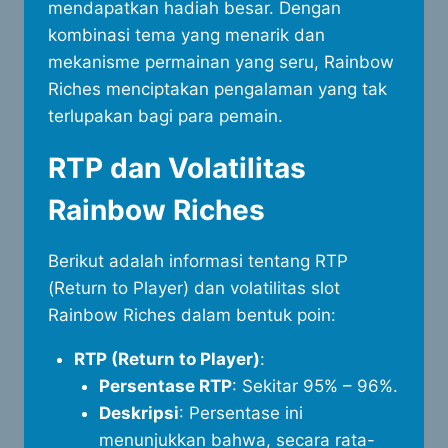
mendapatkan hadiah besar. Dengan
kombinasi tema yang menarik dan
mekanisme permainan yang seru, Rainbow
Riches menciptakan pengalaman yang tak
terlupakan bagi para pemain.
RTP dan Volatilitas
Rainbow Riches
Berikut adalah informasi tentang RTP
(Return to Player) dan volatilitas slot
Rainbow Riches dalam bentuk poin:
RTP (Return to Player)
:
Persentase RTP
: Sekitar 95% – 96%.
Deskripsi
: Persentase ini
menunjukkan bahwa, secara rata-