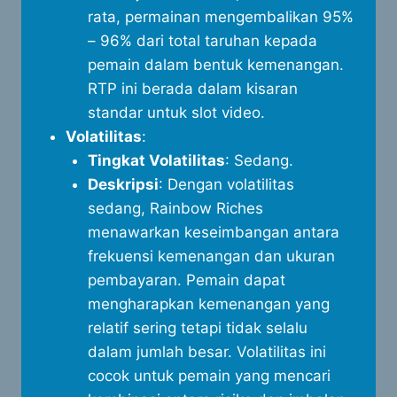
rata, permainan mengembalikan 95%
– 96% dari total taruhan kepada
pemain dalam bentuk kemenangan.
RTP ini berada dalam kisaran
standar untuk slot video.
Volatilitas
:
Tingkat Volatilitas
: Sedang.
Deskripsi
: Dengan volatilitas
sedang, Rainbow Riches
menawarkan keseimbangan antara
frekuensi kemenangan dan ukuran
pembayaran. Pemain dapat
mengharapkan kemenangan yang
relatif sering tetapi tidak selalu
dalam jumlah besar. Volatilitas ini
cocok untuk pemain yang mencari