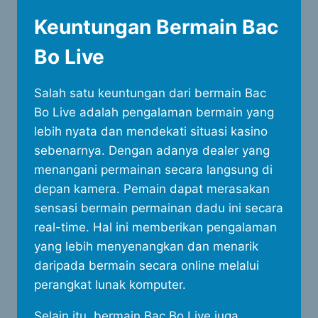
Keuntungan Bermain Bac
Bo Live
Salah satu keuntungan dari bermain Bac
Bo Live adalah pengalaman bermain yang
lebih nyata dan mendekati situasi kasino
sebenarnya. Dengan adanya dealer yang
menangani permainan secara langsung di
depan kamera. Pemain dapat merasakan
sensasi bermain permainan dadu ini secara
real-time. Hal ini memberikan pengalaman
yang lebih menyenangkan dan menarik
daripada bermain secara online melalui
perangkat lunak komputer.
Selain itu, bermain Bac Bo Live juga