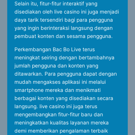
Selain itu, fitur-fitur interaktif yang
disediakan oleh live casino ini juga menjadi
daya tarik tersendiri bagi para pengguna
yang ingin berinteraksi langsung dengan
pembuat konten dan sesama pengguna.
Perkembangan Bac Bo Live terus
meningkat seiring dengan bertambahnya
jumlah pengguna dan konten yang
ditawarkan. Para pengguna dapat dengan
mudah mengakses aplikasi ini melalui
smartphone mereka dan menikmati
berbagai konten yang disediakan secara
langsung. live casino ini juga terus
mengembangkan fitur-fitur baru dan
meningkatkan kualitas layanan mereka
demi memberikan pengalaman terbaik