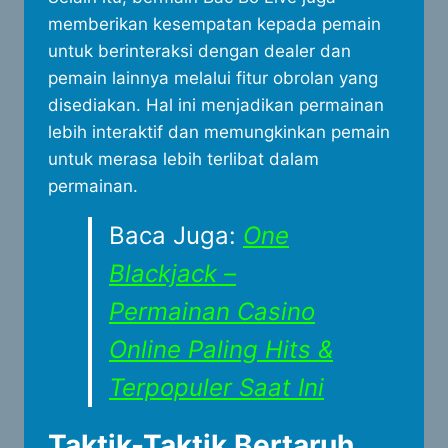
memberikan kesempatan kepada pemain
untuk berinteraksi dengan dealer dan
pemain lainnya melalui fitur obrolan yang
disediakan. Hal ini menjadikan permainan
lebih interaktif dan memungkinkan pemain
untuk merasa lebih terlibat dalam
permainan.
Baca Juga:
One
Blackjack –
Permainan Casino
Online Paling Hits &
Terpopuler Saat Ini
Taktik-Taktik Bertaruh