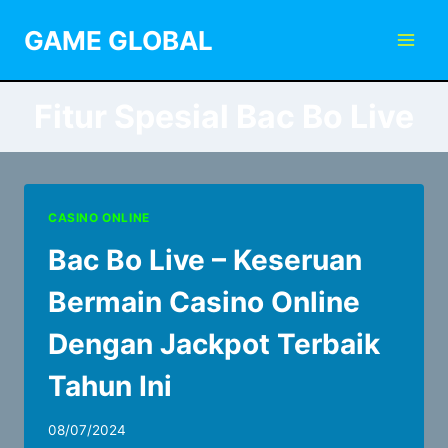
Skip
GAME GLOBAL
to
content
Fitur Spesial Bac Bo Live
CASINO ONLINE
Bac Bo Live – Keseruan
Bermain Casino Online
Dengan Jackpot Terbaik
Tahun Ini
08/07/2024