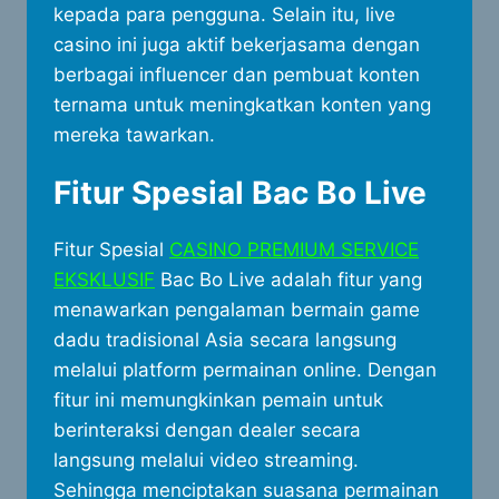
kepada para pengguna. Selain itu, live
casino ini juga aktif bekerjasama dengan
berbagai influencer dan pembuat konten
ternama untuk meningkatkan konten yang
mereka tawarkan.
Fitur Spesial Bac Bo Live
Fitur Spesial
CASINO PREMIUM SERVICE
EKSKLUSIF
Bac Bo Live adalah fitur yang
menawarkan pengalaman bermain game
dadu tradisional Asia secara langsung
melalui platform permainan online. Dengan
fitur ini memungkinkan pemain untuk
berinteraksi dengan dealer secara
langsung melalui video streaming.
Sehingga menciptakan suasana permainan