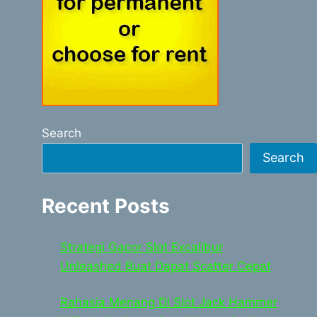
Search
Search
Recent Posts
Strategi Gacor Slot Excalibur
Unleashed Buat Dapat Scatter Cepat
Rahasia Menang Di Slot Jack Hammer