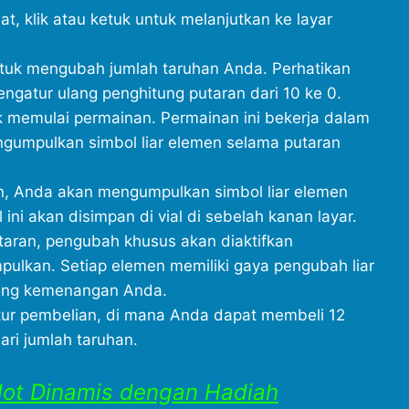
, klik atau ketuk untuk melanjutkan ke layar
ntuk mengubah jumlah taruhan Anda. Perhatikan
atur ulang penghitung putaran dari 10 ke 0.
k memulai permainan. Permainan ini bekerja dalam
ngumpulkan simbol liar elemen selama putaran
n, Anda akan mengumpulkan simbol liar elemen
 ini akan disimpan di vial di sebelah kanan layar.
taran, pengubah khusus akan diaktifkan
ulkan. Setiap elemen memiliki gaya pengubah liar
uang kemenangan Anda.
fitur pembelian, di mana Anda dapat membeli 12
dari jumlah taruhan.
lot Dinamis dengan Hadiah