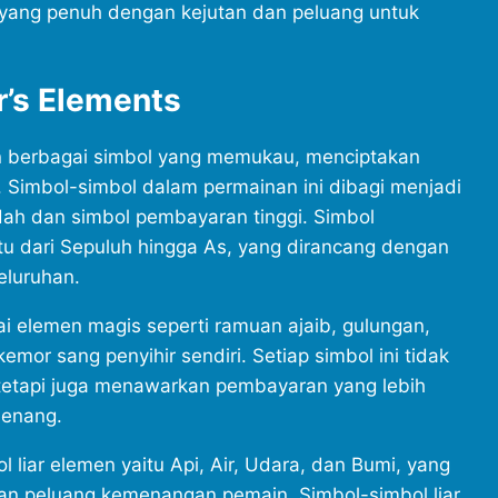
ang penuh dengan kejutan dan peluang untuk
r’s Elements
an berbagai simbol yang memukau, menciptakan
Simbol-simbol dalam permainan ini dibagi menjadi
ah dan simbol pembayaran tinggi. Simbol
rtu dari Sepuluh hingga As, yang dirancang dengan
eluruhan.
 elemen magis seperti ramuan ajaib, gulungan,
lkemor sang penyihir sendiri. Setiap simbol ini tidak
tetapi juga menawarkan pembayaran yang lebih
menang.
ol liar elemen yaitu Api, Air, Udara, dan Bumi, yang
n peluang kemenangan pemain. Simbol-simbol liar