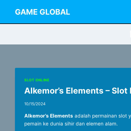
Skip
GAME GLOBAL
to
content
SLOT ONLINE
Alkemor’s Elements – Slot
10/15/2024
Alkemor’s Elements
adalah permainan slot
pemain ke dunia sihir dan elemen alam.