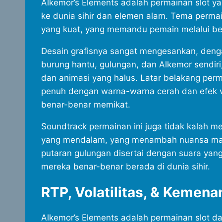
Alkemor’s Elements adalah permainan slot 
ke dunia sihir dan elemen alam. Tema permai
yang kuat, yang memandu pemain melalui berb
Desain grafisnya sangat mengesankan, deng
burung hantu, gulungan, dan Alkemor sendir
dan animasi yang halus. Latar belakang p
penuh dengan warna-warna cerah dan efek 
benar-benar memikat.
Soundtrack permainan ini juga tidak kalah me
yang mendalam, yang menambah nuansa magis
putaran gulungan disertai dengan suara y
mereka benar-benar berada di dunia sihir.
RTP, Volatilitas, & Kemen
Alkemor’s Elements adalah permainan slot 