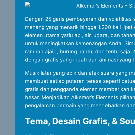
Dengan 25 garis pembayaran dan volatilitas
menang yang menarik hingga 1.200 kali lipat
elemen utama yatiu api, air, udara, dan tan
untuk meningkatkan kemenangan Anda. Simbo
ramuan ajaib, burung hantu, dan tentu saja.
dengan grafis yang indah dan animasi yang h
Musik latar yang epik dan efek suara yang
membuat setiap putaran terasa seperti petual
gratis dan pengganda elemen memberikan 
besar. Menjadikan Alkemor’s Elements pilih
pengalaman bermain yang mendebarkan dan 
Tema, Desain Grafis, & So