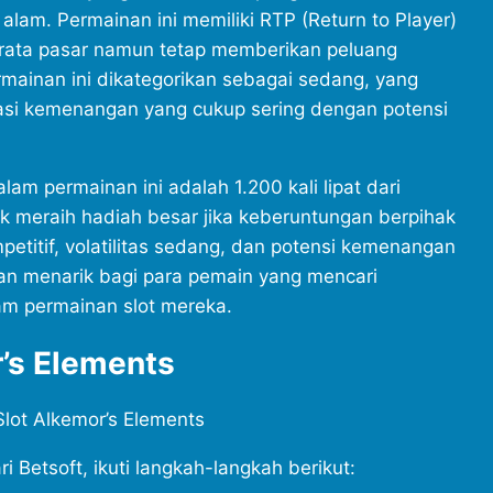
lam. Permainan ini memiliki RTP (Return to Player)
-rata pasar namun tetap memberikan peluang
rmainan ini dikategorikan sebagai sedang, yang
si kemenangan yang cukup sering dengan potensi
m permainan ini adalah 1.200 kali lipat dari
 meraih hadiah besar jika keberuntungan berpihak
titif, volatilitas sedang, dan potensi kemenangan
han menarik bagi para pemain yang mencari
am permainan slot mereka.
’s Elements
 Betsoft, ikuti langkah-langkah berikut: