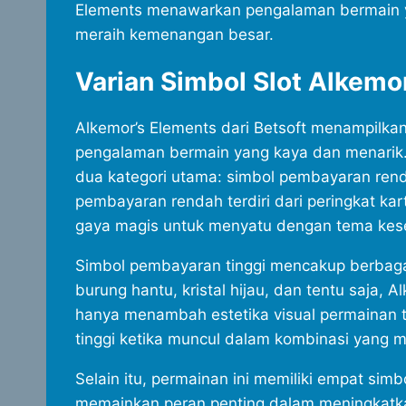
Elements menawarkan pengalaman bermain y
meraih kemenangan besar.
Varian Simbol Slot Alkemo
Alkemor’s Elements dari Betsoft menampilk
pengalaman bermain yang kaya dan menarik. 
dua kategori utama: simbol pembayaran rend
pembayaran rendah terdiri dari peringkat ka
gaya magis untuk menyatu dengan tema kes
Simbol pembayaran tinggi mencakup berbagai
burung hantu, kristal hijau, dan tentu saja, A
hanya menambah estetika visual permainan 
tinggi ketika muncul dalam kombinasi yang 
Selain itu, permainan ini memiliki empat simb
memainkan peran penting dalam meningkatka